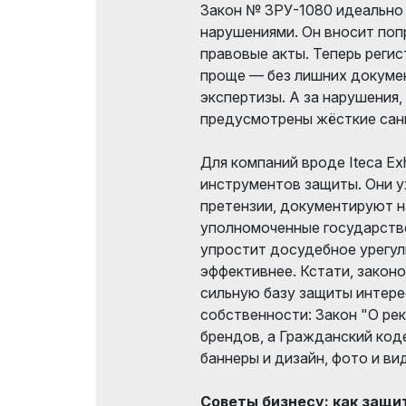
Закон № ЗРУ-1080 идеально 
нарушениями. Он вносит поп
правовые акты. Теперь реги
проще — без лишних докуме
экспертизы. А за нарушения,
предусмотрены жёсткие сан
Для компаний вроде Iteca Exh
инструментов защиты. Они у
претензии, документируют 
уполномоченные государстве
упростит досудебное урегул
эффективнее. Кстати, закон
сильную базу защиты интере
собственности: Закон "О ре
брендов, а Гражданский код
баннеры и дизайн, фото и ви
Советы бизнесу: как защи