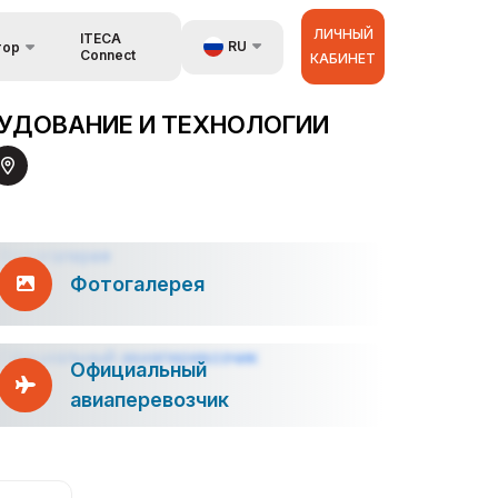
ЛИЧНЫЙ
ITECA
RU
тор
Connect
КАБИНЕТ
язь
UZ
УДОВАНИЕ И ТЕХНОЛОГИИ
EN
аторах
ZH
Фотогалерея
Официальный
авиаперевозчик