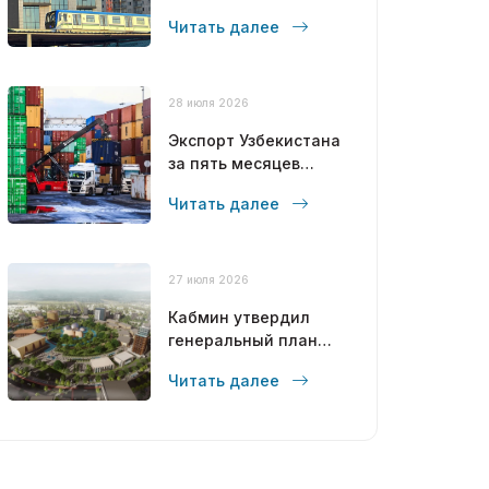
современный
Читать далее
мегаполис
28 июля 2026
Экспорт Узбекистана
за пять месяцев
достиг 12,6 млрд
Читать далее
долларов
27 июля 2026
Кабмин утвердил
генеральный план
развития Бухары до
Читать далее
2043 года