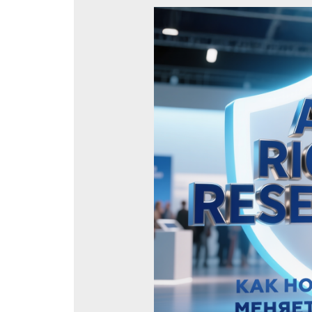
выставках
Официальный
авиаперевозчик