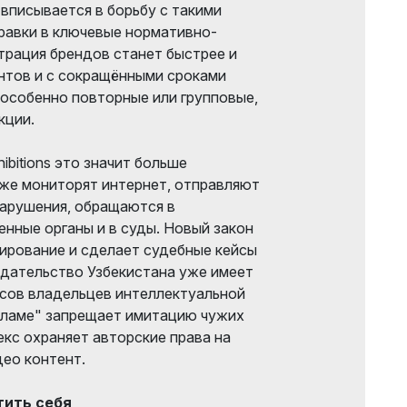
вписывается в борьбу с такими
равки в ключевые нормативно-
страция брендов станет быстрее и
нтов и с сокращёнными сроками
 особенно повторные или групповые,
кции.
ibitions это значит больше
же мониторят интернет, отправляют
нарушения, обращаются в
нные органы и в суды. Новый закон
ирование и сделает судебные кейсы
одательство Узбекистана уже имеет
сов владельцев интеллектуальной
кламе" запрещает имитацию чужих
екс охраняет авторские права на
део контент.
тить себя