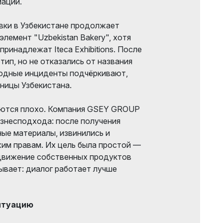
иаций.
вки в Узбекистане продолжает
лемент "Uzbekistan Bakery", хотя
 принадлежат Iteca Exhibitions. После
тип, но не отказались от названия
одные инциденты подчёркивают,
аницы Узбекистана.
ваются плохо. Компания GSEY GROUP
изнесподхода: после получения
ные материалы, извинились и
им правам. Их цель была простой —
одвижение собственных продуктов
ывает: диалог работает лучше
ситуацию