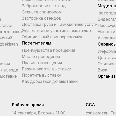
Забронировать стенд
Медиа-
Станьте спонсором
и
Фотогал
Застройка стендов
в
Видеога
Доставка груза и Таможенные услуги
ставки
Пресс-р
Эффективное участие в выставках
поддержка
Новости
Официальный авиаперевозчик
риятий
Аккреди
Посетителям
Uzbekistan
Сервис
Преимущества посещения
Информа
Место проведения
Доставка
Правила посещения
астия
Официал
Режим работы выставки
я въезда
Виза
Посетить выставку
выставке
Организ
Как добраться до выставки
Рабочее время
CCA
14 сентября, Вторник 11:00 -
Узбекистан, Та