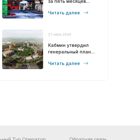
за пять месяцев
достиг 12,6 млрд
Читать далее
долларов
27 июля 2026
Кабмин утвердил
генеральный план
развития Бухары до
Читать далее
2043 года
ьный Тур Оператор
Обратная связь