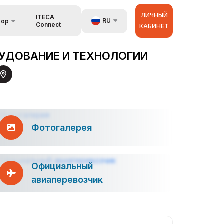
ЛИЧНЫЙ
ITECA
RU
тор
Connect
КАБИНЕТ
язь
UZ
УДОВАНИЕ И ТЕХНОЛОГИИ
EN
аторах
ZH
Фотогалерея
Официальный
авиаперевозчик