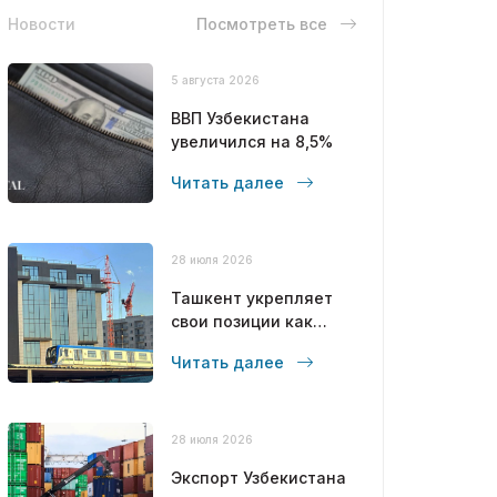
Новости
Посмотреть все
5 августа 2026
ВВП Узбекистана
увеличился на 8,5%
Читать далее
28 июля 2026
Ташкент укрепляет
свои позиции как
современный
Читать далее
мегаполис
28 июля 2026
Экспорт Узбекистана