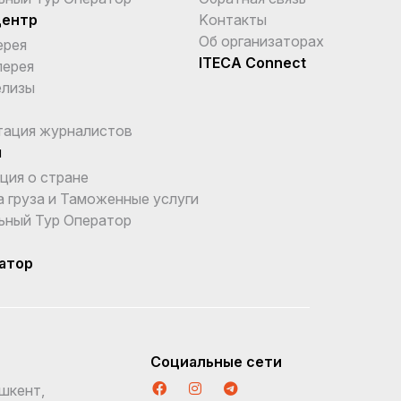
центр
Kонтакты
Об организаторах
ерея
ITECA Connect
лерея
елизы
тация журналистов
ы
ция о стране
 груза и Таможенные услуги
ьный Тур Оператор
атор
Социальные сети
шкент,