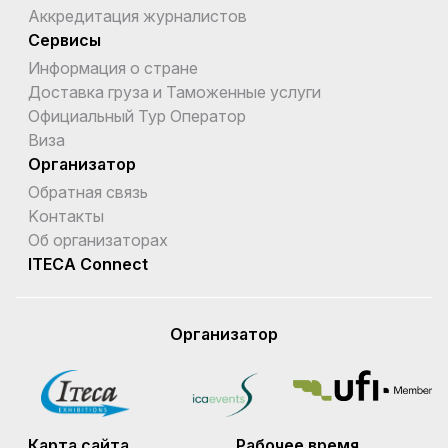
Аккредитация журналистов
Гернси
Сервисы
Гибралтар
Информация о стране
Доставка груза и Таможенные услуги
Гондурас
Официальный Тур Оператор
Виза
Гонконг
Организатор
Гренада
Обратная связь
Kонтакты
Гренландия
Об организаторах
Греция
ITECA Connect
Грузия
Организатор
Гуам
Дания
Демократическая Республика Конго
Карта сайта
Рабочее время