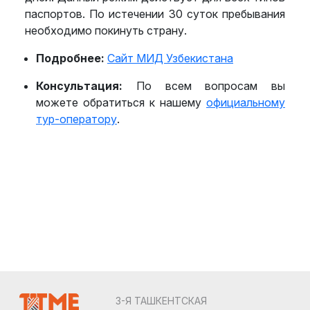
Бахрейн
паспортов. По истечении 30 суток пребывания
необходимо покинуть страну.
Беларусь
Подробнее:
Сайт МИД Узбекистана
Белиз
Консультация:
По всем вопросам вы
Бельгия
можете обратиться к нашему
официальному
Бенин
тур-оператору
.
Болгария
Боливия
Бонайре
Босния и Герцеговина
Ботсвана
Бразилия
3-Я ТАШКЕНТСКАЯ
Бруней