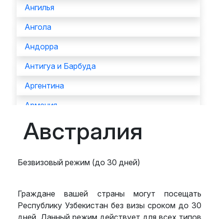
Ангилья
Ангола
Андорра
Антигуа и Барбуда
Аргентина
Армения
Австралия
Аруба
Афганистан
Безвизовый режим (до 30 дней)
Багамы
Бангладеш
Граждане вашей страны могут посещать
Барбадос
Республику Узбекистан без визы сроком до 30
дней. Данный режим действует для всех типов