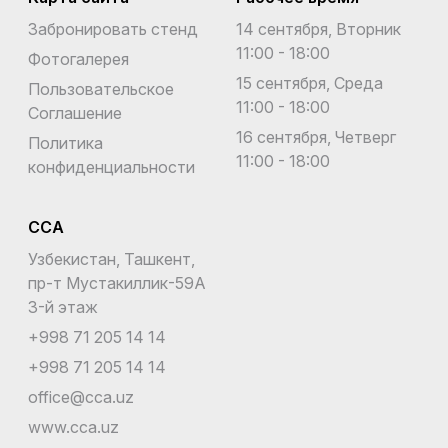
Джерси
Забронировать стенд
14 сентября, Вторник
11:00 - 18:00
Джибути
Фотогалерея
15 сентября, Среда
Пользовательское
Доминика
11:00 - 18:00
Соглашение
Доминиканская Республика
16 сентября, Четверг
Политика
11:00 - 18:00
конфиденциальности
Египет
Замбия
CCA
Западная Сахара
Узбекистан, Ташкент,
пр-т Мустакиллик-59A
Зимбабве
3-й этаж
Израиль
+998 71 205 14 14
+998 71 205 14 14
Индия
office@cca.uz
Индонезия
www.cca.uz