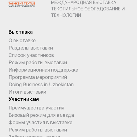
МЕЖДУНАРОДНАЯ ВЫСТАВКА
ТЕКСТИЛЬНОЕ ОБОРУДОВАНИЕ И
Буркина-Фасо
ТЕХНОЛОГИИ
Бурунди
Выставка
Бутан
О выставке
Разделы выставки
Вануату
Список участников
Ватикан
Режим работы выставки
Информационная поддержка
Великобритания
Программа мероприятий
Doing Business in Uzbekistan
Венгрия
Итоги выставки
Венесуэла
Участникам
Преимущества участия
Виргинские Острова (Великобритания)
Визовый режим для въезда
Виргинские Острова (США)
Формы участия в выставке
Режим работы выставки
Внешние малые острова США
Забронировать стенд