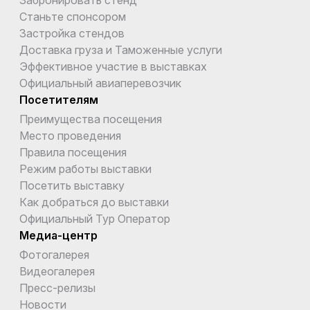
Станьте спонсором
Вьетнам
Застройка стендов
Габон
Доставка груза и Таможенные услуги
Эффективное участие в выставках
Гаити
Официальный авиаперевозчик
Посетителям
Гайана
Преимущества посещения
Гамбия
Место проведения
Правила посещения
Гана
Режим работы выставки
Посетить выставку
Гваделупа
Как добраться до выставки
Гватемала
Официальный Тур Оператор
Медиа-центр
Гвинея
Фотогалерея
Гвинея-Бисау
Видеогалерея
Пресс-релизы
Германия
Новости