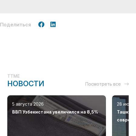
Поделиться
TTME
НОВОСТИ
Посмотреть все
5 августа 2026
28 июля
ВВП Узбекистана увеличился на 8,5%
Ташкент
соврем