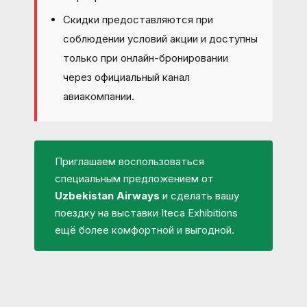
Скидки предоставляются при
соблюдении условий акции и доступны
только при онлайн-бронировании
через официальный канал
авиакомпании.
Приглашаем воспользоваться
специальным предложением от
Uzbekistan Airways
и сделать вашу
поездку на выставки Iteca Exhibitions
ещё более комфортной и выгодной.