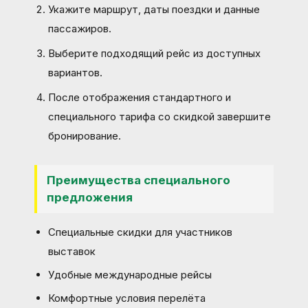
Укажите маршрут, даты поездки и данные
пассажиров.
Выберите подходящий рейс из доступных
вариантов.
После отображения стандартного и
специального тарифа со скидкой завершите
бронирование.
Преимущества специального
предложения
Специальные скидки для участников
выставок
Удобные международные рейсы
Комфортные условия перелёта