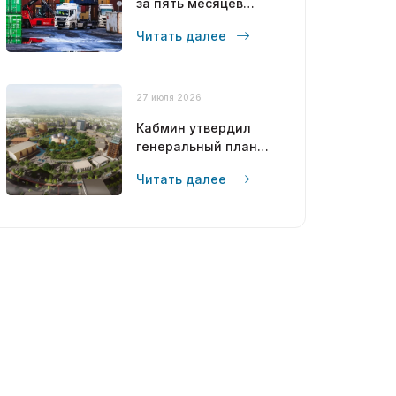
за пять месяцев
достиг 12,6 млрд
Читать далее
долларов
27 июля 2026
Кабмин утвердил
генеральный план
развития Бухары до
Читать далее
2043 года