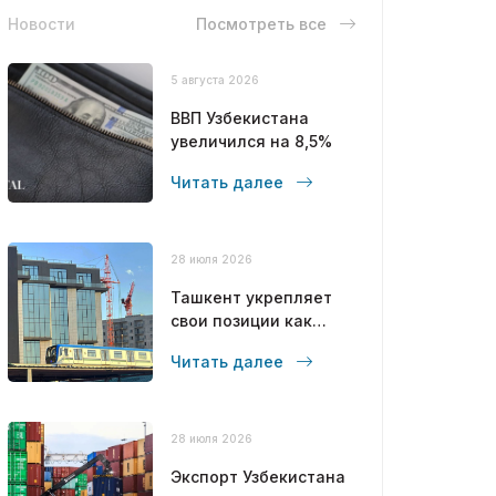
Новости
Посмотреть все
5 августа 2026
ВВП Узбекистана
увеличился на 8,5%
Читать далее
28 июля 2026
Ташкент укрепляет
свои позиции как
современный
Читать далее
мегаполис
28 июля 2026
Экспорт Узбекистана