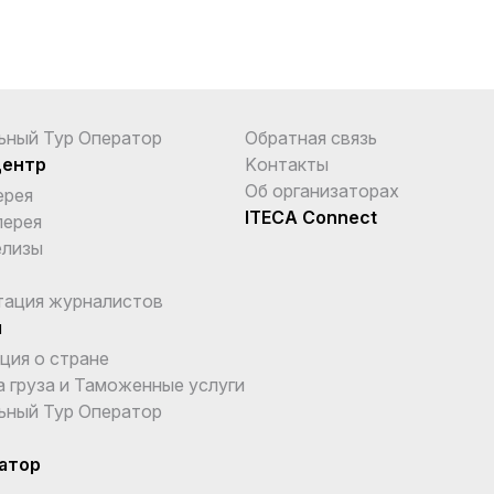
ьный Тур Оператор
Обратная связь
центр
Kонтакты
Об организаторах
ерея
ITECA Connect
лерея
елизы
тация журналистов
ы
ция о стране
 груза и Таможенные услуги
ьный Тур Оператор
атор