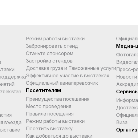
Режим работы выставки
Официал
Забронировать стенд
Медиа-
Станьте спонсором
и
Фотогал
Застройка стендов
в
Видеога
Доставка груза и Таможенные услуги
ставки
Пресс-р
Эффективное участие в выставках
поддержка
Новости
Официальный авиаперевозчик
риятий
Аккреди
Посетителям
Uzbekistan
Сервис
Преимущества посещения
Информа
Место проведения
Доставка
Правила посещения
астия
Официал
Режим работы выставки
я въезда
Виза
Посетить выставку
выставке
Организ
Как добраться до выставки