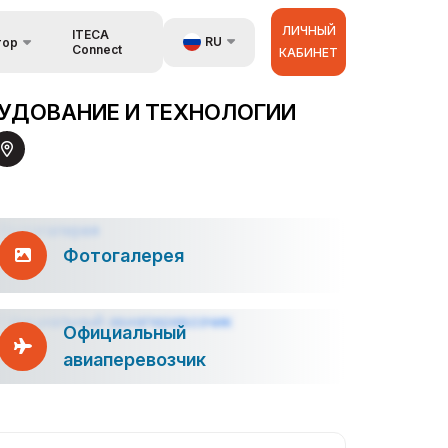
ЛИЧНЫЙ
ITECA
RU
тор
Connect
КАБИНЕТ
язь
UZ
УДОВАНИЕ И ТЕХНОЛОГИИ
EN
аторах
ZH
Фотогалерея
Официальный
авиаперевозчик