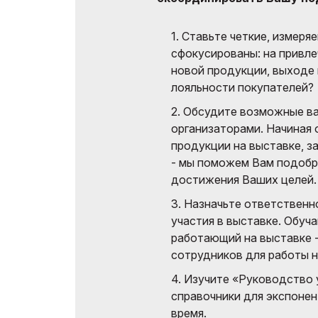
выставках
1. Ставьте четкие, измеря
Официальный
сфокусированы: на привле
авиаперевозчик
новой продукции, выходе 
лояльности покупателей?
2. Обсудите возможные ва
организаторами. Начиная
продукции на выставке, з
- мы поможем Вам подобр
достижения Ваших целей.
3. Назначьте ответственн
участия в выставке. Обуч
работающий на выставке 
сотрудников для работы н
4. Изучите «Руководство 
справочники для экспонен
время.