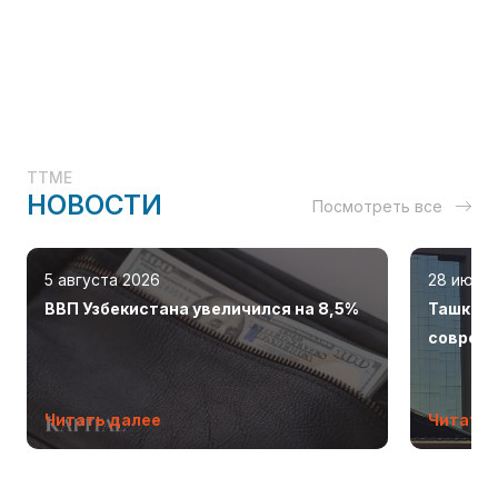
TTME
НОВОСТИ
Посмотреть все
5 августа 2026
28 июля
ВВП Узбекистана увеличился на 8,5%
Ташкент
соврем
Читать далее
Читать 