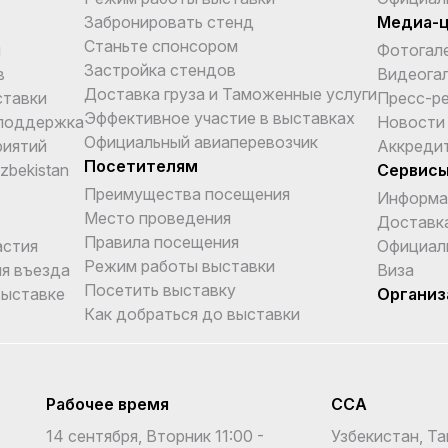
Забронировать стенд
Медиа-
Станьте спонсором
и
Фотогал
Застройка стендов
в
Видеога
Доставка груза и Таможенные услуги
ставки
Пресс-р
Эффективное участие в выставках
поддержка
Новости
Официальный авиаперевозчик
риятий
Аккреди
Посетителям
Uzbekistan
Сервис
Преимущества посещения
Информа
Место проведения
Доставка
Правила посещения
астия
Официал
Режим работы выставки
я въезда
Виза
Посетить выставку
выставке
Организ
Как добраться до выставки
Рабочее время
CCA
14 сентября, Вторник 11:00 -
Узбекистан, Та