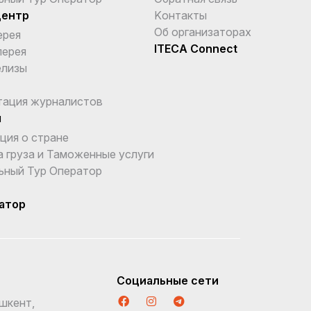
центр
Kонтакты
Об организаторах
ерея
ITECA Connect
лерея
елизы
тация журналистов
ы
ция о стране
 груза и Таможенные услуги
ьный Тур Оператор
атор
Социальные сети
шкент,