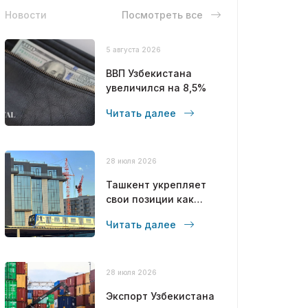
Новости
Посмотреть все
5 августа 2026
ВВП Узбекистана
увеличился на 8,5%
Читать далее
28 июля 2026
Ташкент укрепляет
свои позиции как
современный
Читать далее
мегаполис
28 июля 2026
Экспорт Узбекистана