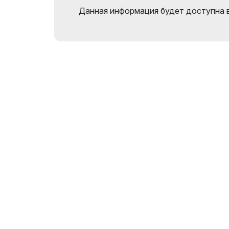
выставках
Данная информация будет доступна 
Официальный
авиаперевозчик