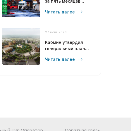
за пять месяцев
достиг 12,6 млрд
Читать далее
долларов
27 июля 2026
Кабмин утвердил
генеральный план
развития Бухары до
Читать далее
2043 года
ьный Тур Оператор
Обратная связь