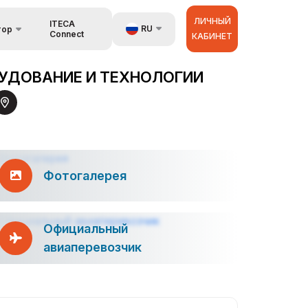
ЛИЧНЫЙ
ITECA
RU
тор
Connect
КАБИНЕТ
язь
UZ
УДОВАНИЕ И ТЕХНОЛОГИИ
EN
аторах
ZH
Фотогалерея
Официальный
авиаперевозчик