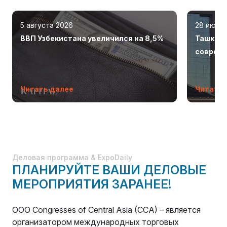
5 августа 2026
28 июля
ВВП Узбекистана увеличился на 8,5%
Ташкент
соврем
Читать далее
Читать 
Деловая программа & ExpoDaily
ПЛАНИРУЙТЕ ВАШИ ДЕЛОВЫЕ
МЕРОПРИЯТИЯ ЗАРАНЕЕ!
OOO Congresses of Central Asia (CCA) – является
организатором международных торговых