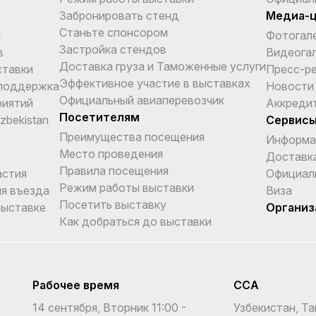
Забронировать стенд
Медиа-
Станьте спонсором
и
Фотогал
Застройка стендов
в
Видеога
Доставка груза и Таможенные услуги
ставки
Пресс-р
Эффективное участие в выставках
поддержка
Новости
Официальный авиаперевозчик
риятий
Аккреди
Посетителям
Uzbekistan
Сервис
Преимущества посещения
Информа
Место проведения
Доставка
Правила посещения
астия
Официал
Режим работы выставки
я въезда
Виза
Посетить выставку
выставке
Организ
Как добраться до выставки
Рабочее время
CCA
14 сентября, Вторник 11:00 -
Узбекистан, Та