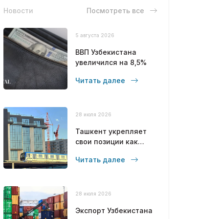
Новости
Посмотреть все
5 августа 2026
ВВП Узбекистана
увеличился на 8,5%
Читать далее
28 июля 2026
Ташкент укрепляет
свои позиции как
современный
Читать далее
мегаполис
28 июля 2026
Экспорт Узбекистана