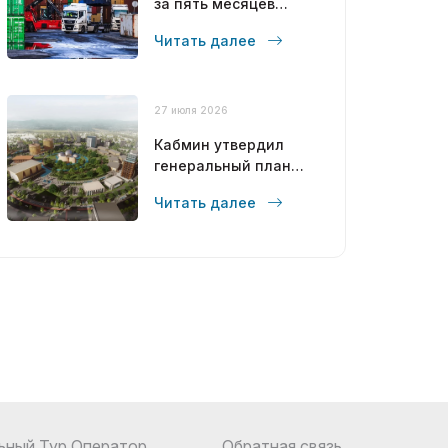
за пять месяцев
достиг 12,6 млрд
Читать далее
долларов
27 июля 2026
Кабмин утвердил
генеральный план
развития Бухары до
Читать далее
2043 года
ьный Тур Оператор
Обратная связь