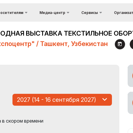
осетителям
Медиа-центр
Сервисы
Организа
Обратная св
Информация о стране
Фотогалерея
еимущества
сещения
ОДНАЯ ВЫСТАВКА ТЕКСТИЛЬНОЕ ОБОР
Kонтакты
Доставка груза и
Видеогалерея
Таможенные услуги
экспоцентр" / Ташкент, Узбекистан
сто проведения
Об организ
Пресс-релизы
Официальный Тур
авила посещения
Оператор
Новости
жим работы выставки
Виза
Аккредитация
и
журналистов
сетить выставку
к добраться до
ставки
2027 (14 - 16 сентября 2027)
ициальный Тур
ератор
 в скором времени