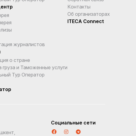
центр
Kонтакты
Об организаторах
ерея
ITECA Connect
лерея
елизы
тация журналистов
ы
ция о стране
 груза и Таможенные услуги
ьный Тур Оператор
атор
Социальные сети
шкент,