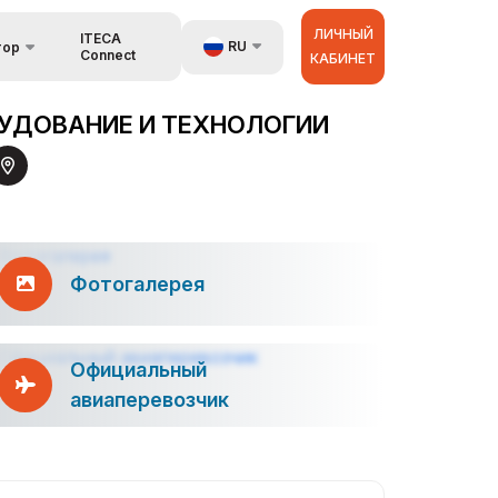
ЛИЧНЫЙ
ITECA
RU
тор
Connect
КАБИНЕТ
язь
UZ
УДОВАНИЕ И ТЕХНОЛОГИИ
EN
аторах
ZH
Фотогалерея
Официальный
авиаперевозчик