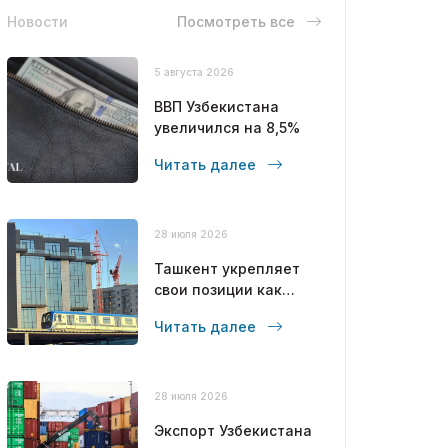
Новости
Посмотреть все
5 августа 2026
ВВП Узбекистана
увеличился на 8,5%
Читать далее
28 июля 2026
Ташкент укрепляет
свои позиции как
современный
Читать далее
мегаполис
28 июля 2026
Экспорт Узбекистана