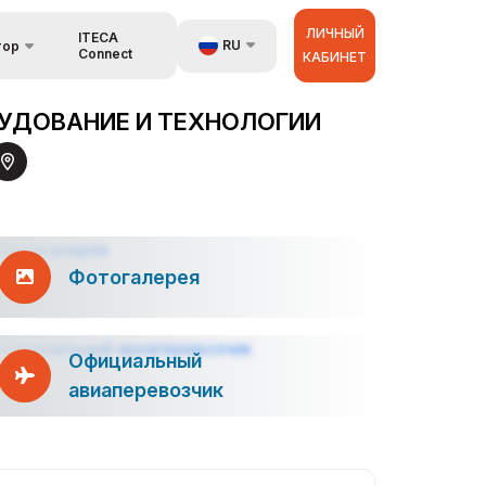
ЛИЧНЫЙ
ITECA
RU
тор
Connect
КАБИНЕТ
язь
UZ
УДОВАНИЕ И ТЕХНОЛОГИИ
EN
аторах
ZH
Фотогалерея
Официальный
авиаперевозчик