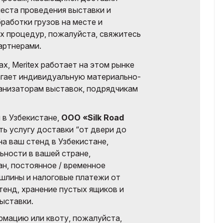
места проведения выставки и
работки грузов на месте и
 процедур, пожалуйста, свяжитесь
артнерами.
х, Meritex работает на этом рынке
агает индивидуальную материально-
анизаторам выставок, подрядчикам
 в Узбекистане,
ООО «Silk Road
ь услугу доставки “от двери до
на ваш стенд в Узбекистане,
ьности в вашей стране,
ан, постоянное / временное
шлины и налоговые платежи от
тенд, хранение пустых ящиков и
выставки.
рмацию или квоту, пожалуйста,