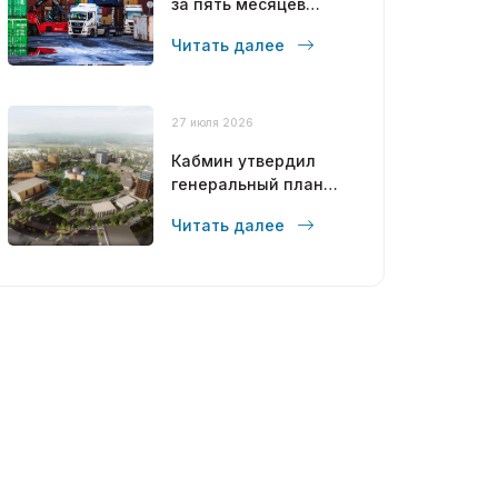
за пять месяцев
достиг 12,6 млрд
Читать далее
долларов
27 июля 2026
Кабмин утвердил
генеральный план
развития Бухары до
Читать далее
2043 года