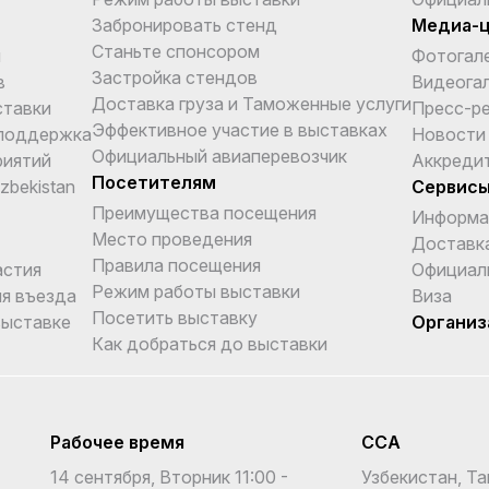
Забронировать стенд
Медиа-
Станьте спонсором
и
Фотогал
Застройка стендов
в
Видеога
Доставка груза и Таможенные услуги
ставки
Пресс-р
Эффективное участие в выставках
поддержка
Новости
Официальный авиаперевозчик
риятий
Аккреди
Посетителям
Uzbekistan
Сервис
Преимущества посещения
Информа
Место проведения
Доставка
Правила посещения
астия
Официал
Режим работы выставки
я въезда
Виза
Посетить выставку
выставке
Организ
Как добраться до выставки
Рабочее время
CCA
14 сентября, Вторник 11:00 -
Узбекистан, Та