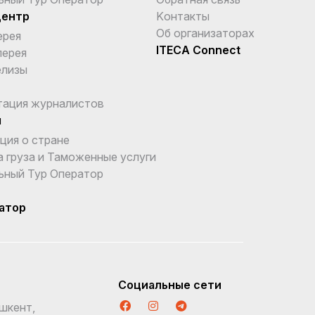
центр
Kонтакты
Об организаторах
ерея
ITECA Connect
лерея
елизы
тация журналистов
ы
ция о стране
 груза и Таможенные услуги
ьный Тур Оператор
атор
Социальные сети
шкент,