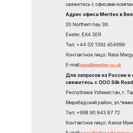
свяжитесь с офисами компан
Адрес офиса Meritex в Ве
20 Northern hay Str.
Exeter, EX4 3ER
Тел: +44 (0) 1392 454999
Контактное лицо: Rasa Margy
E-mail:
rasa@meritex.co.uk
Для запросов из России и
свяжитесь с OOO Silk Road 
Республика Узбекистан, г. Т
Мирабадский район, ул.Чимк
Тел: +998 90 943 87 72
Контактное лицо: Азиза Му
E-mail:
aziza@silkroadlogistics.