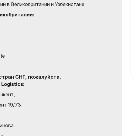
ии в Великобритании и Узбекистане.
ликобритании:
te
 стран СНГ, пожалуйста,
Logistics:
ашкент,
ент 19/73
миновa
uz