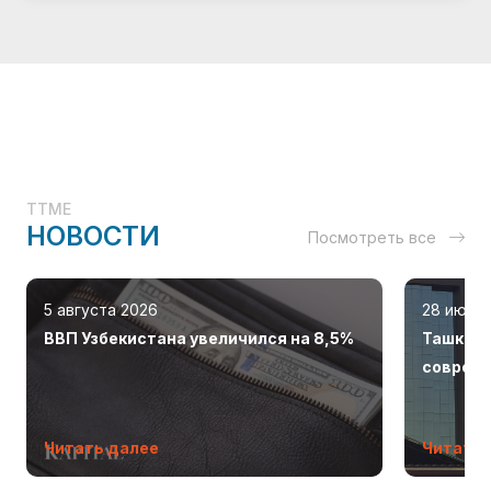
TTME
НОВОСТИ
Посмотреть все
5 августа 2026
28 июля
ВВП Узбекистана увеличился на 8,5%
Ташкент
соврем
Читать далее
Читать 