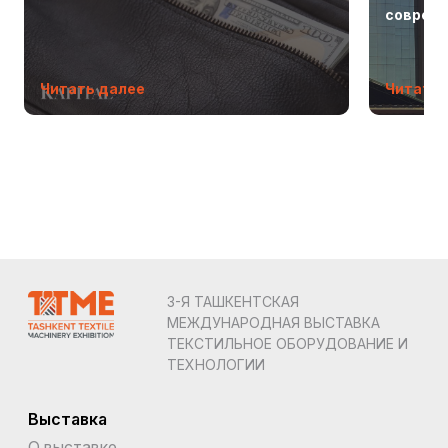
соврем
Читать далее
Читать 
3-Я ТАШКЕНТСКАЯ
МЕЖДУНАРОДНАЯ ВЫСТАВКА
ТЕКСТИЛЬНОЕ ОБОРУДОВАНИЕ И
ТЕХНОЛОГИИ
Выставка
О выставке