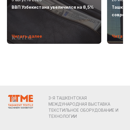
ВВП Узбекистана увеличился на 8,5%
Ташкент
соврем
Читать далее
Читать 
3-Я ТАШКЕНТСКАЯ
МЕЖДУНАРОДНАЯ ВЫСТАВКА
ТЕКСТИЛЬНОЕ ОБОРУДОВАНИЕ И
ТЕХНОЛОГИИ