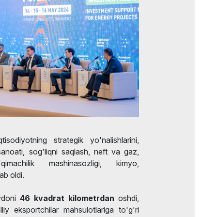
isodiyotning strategik yo'nalishlarini,
sanoati, sog'liqni saqlash, neft va gaz,
qimachilik mashinasozligi, kimyo,
ab oldi.
doni
46 kvadrat kilometrdan
oshdi,
iy eksportchilar mahsulotlariga to'g'ri