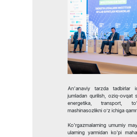
An'anaviy tarzda tadbirlar iqt
jumladan qurilish, oziq-ovqat 
energetika, transport, to'
mashinasozlikni o’z ichiga qamr
Ko'rgazmalarning umumiy may
ularning yarmidan ko'pi mahall