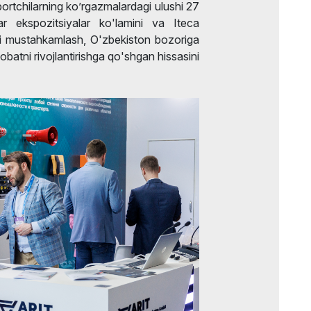
portchilarning ko’rgazmalardagi ulushi 27
r ekspozitsiyalar ko'lamini va Iteca
arni mustahkamlash, O'zbekiston bozoriga
aqobatni rivojlantirishga qo'shgan hissasini