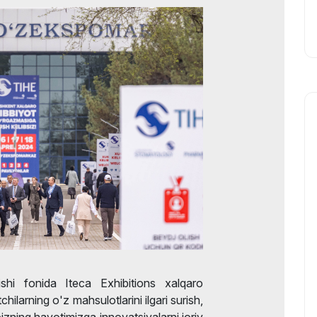
ishi fonida Iteca Exhibitions xalqaro
larning o'z mahsulotlarini ilgari surish,
zning hayotimizga innovatsiyalarni joriy