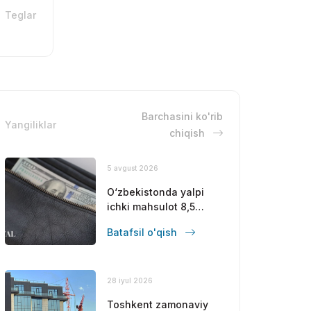
Teglar
Barchasini ko'rib
Yangiliklar
chiqish
5 avgust 2026
O‘zbekistonda yalpi
ichki mahsulot 8,5
foizga oshdi
Batafsil o'qish
28 iyul 2026
Toshkent zamonaviy