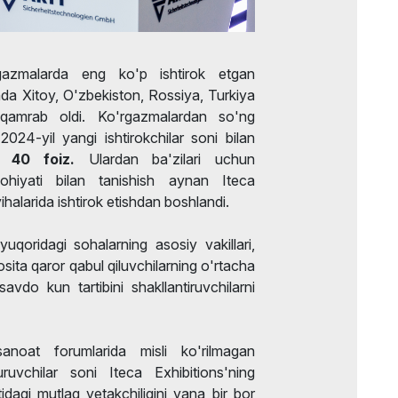
'rgazmalarda eng ko'p ishtirok etgan
hda Xitoy, O'zbekiston, Rossiya, Turkiya
qamrab oldi. Ko'rgazmalardan so'ng
2024-yil yangi ishtirokchilar soni bilan
 -
40 foiz.
Ulardan ba'zilari uchun
lohiyati bilan tanishish aynan Iteca
yihalarida ishtirok etishdan boshlandi.
yuqoridagi sohalarning asosiy vakillari,
sita qaror qabul qiluvchilarning o'rtacha
avdo kun tartibini shakllantiruvchilarni
noat forumlarida misli ko'rilmagan
uruvchilar soni Iteca Exhibitions'ning
agi mutlaq yetakchiligini yana bir bor