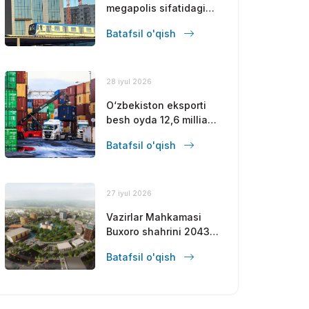
megapolis sifatidagi
mavqeini
Batafsil o'qish
mustahkamlamoqda
28 iyul 2026
O‘zbekiston eksporti
besh oyda 12,6 milliard
dollarga yetdi
Batafsil o'qish
27 iyul 2026
Vazirlar Mahkamasi
Buxoro shahrini 2043-
yilgacha
Batafsil o'qish
rivojlantirishning bosh
rejasini tasdiqladi