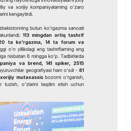
milliy va xorijiy kompaniyalarning o'zaro
rini kengaytirdi.
'zbekistonning butun ko'rgazma sanoati
akunlandi:
113 mingdan ortiq tashrif
0 ta ko'rgazma, 14 ta forum va
ggi o'n yillikdagi eng tashriflarning eng
ilga nisbatan 8 mingga ko'p. Tadbirlarda
aniya va brend, 141 spiker, 2515
 buyuruvchilar geografiyasi ham o'sdi -
81
xorijiy mutaxassis
bozorni o'rganish,
r tuzish, o'zlarini taqdim etish uchun