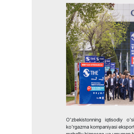
Rasmiy aviataşuvchi
O'zbekistonning iqtisodiy o's
ko'rgazma kompaniyasi eksportchi
mahalliy biznesga va umuman bi