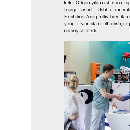
keldi. O'tgan yilga nisbatan eks
foizga oshdi. Ushbu raqamla
Exhibitions'ning milliy brendl
yangi o'yinchilarni jalb qilish, r
namoyish etadi.