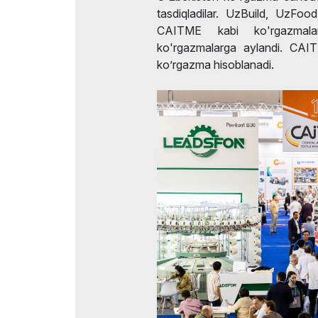
tasdiqladilar. UzBuild, UzF
CAITME kabi ko'rgazmala
ko'rgazmalarga aylandi. CA
ko’rgazma hisoblanadi.