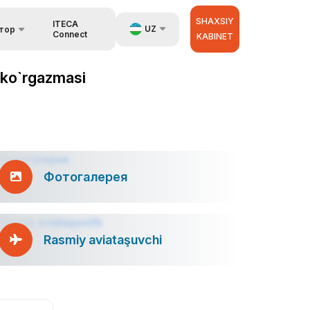
SHAXSIY
ITECA
UZ
тор
Connect
KABINET
EN
 ko`rgazmasi
RU
аторах
ZH
Фотогалерея
Rasmiy aviataşuvchi