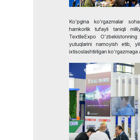
Ko'pgina ko'rgazmalar sohaga
hamkorlik tufayli taniqli mil
TextileExpo O'zbekistonning
yutuqlarini namoyish etib, yi
ixtisoslashtirilgan ko'rgazmaga 