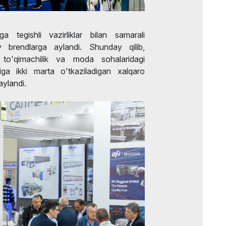
 tegishli vazirliklar bilan samarali
liy brendlarga aylandi. Shunday qilib,
 to'qimachilik va moda sohalaridagi
liga ikki marta o'tkaziladigan xalqaro
aylandi.