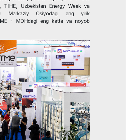
ood, TIHE, Uzbekistan Energy Week va
r Markaziy Osiyodagi eng yirik
ITME - MDHdagi eng katta va noyob