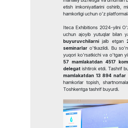
etish imkoniyatlarini oshirib, 
hamkorligi uchun o'z platformala
Iteca Exhibitions 2024-yilni O
uchun ajoyib yutuqlar bilan y
buyuruvchilarni
jalb etgan
2
seminarlar
o'tkazildi. Bu so'n
yuqori ko'rsatkichi va o'tgan y
57 mamlakatdan 4517 komp
delegat
ishtirok etdi. Tashrif
mamlakatdan 13 894 nafar 
hamkorlar topish, shartnomala
Toshkentga tashrif buyurdi.