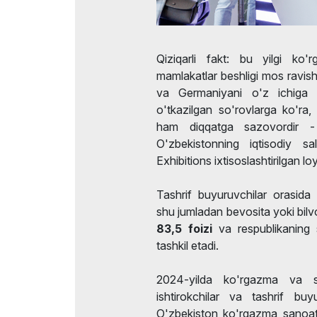
Qiziqarli fakt: bu yilgi ko
mamlakatlar beshligi mos ravis
va Germaniyani o'z ichiga 
o'tkazilgan so'rovlarga ko'ra, 
ham diqqatga sazovordir
O'zbekistonning iqtisodiy sa
Exhibitions ixtisoslashtirilgan lo
Tashrif buyuruvchilar orasida 
shu jumladan bevosita yoki bilvo
83,5 foizi
va respublikaning s
tashkil etadi.
2024-yilda ko'rgazma va sa
ishtirokchilar va tashrif buy
O'zbekiston ko'rgazma sanoatid