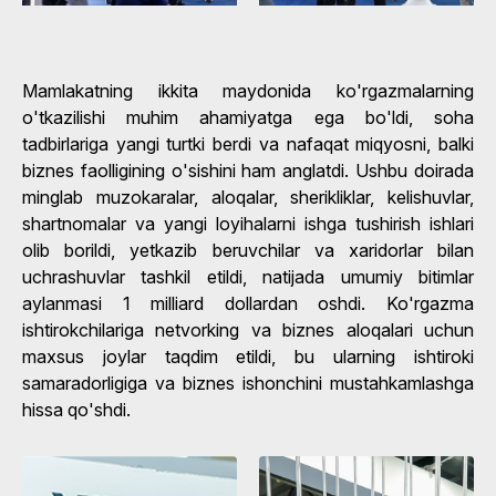
Mamlakatning ikkita maydonida ko'rgazmalarning
o'tkazilishi muhim ahamiyatga ega bo'ldi, soha
tadbirlariga yangi turtki berdi va nafaqat miqyosni, balki
biznes faolligining o'sishini ham anglatdi. Ushbu doirada
minglab muzokaralar, aloqalar, sherikliklar, kelishuvlar,
shartnomalar va yangi loyihalarni ishga tushirish ishlari
olib borildi, yetkazib beruvchilar va xaridorlar bilan
uchrashuvlar tashkil etildi, natijada umumiy bitimlar
aylanmasi 1 milliard dollardan oshdi. Ko'rgazma
ishtirokchilariga netvorking va biznes aloqalari uchun
maxsus joylar taqdim etildi, bu ularning ishtiroki
samaradorligiga va biznes ishonchini mustahkamlashga
hissa qo'shdi.