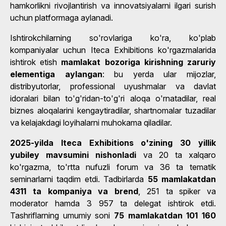
hamkorlikni rivojlantirish va innovatsiyalarni ilgari surish
uchun platformaga aylanadi.
Ishtirokchilarning so'rovlariga ko'ra, ko'plab
kompaniyalar uchun Iteca Exhibitions ko'rgazmalarida
ishtirok etish
mamlakat bozoriga kirishning zaruriy
elementiga aylangan
: bu yerda ular mijozlar,
distribyutorlar, professional uyushmalar va davlat
idoralari bilan to'g'ridan-to'g'ri aloqa o'rnatadilar, real
biznes aloqalarini kengaytiradilar, shartnomalar tuzadilar
va kelajakdagi loyihalarni muhokama qiladilar.
2025-yilda Iteca Exhibitions o'zining 30 yillik
yubiley mavsumini nishonladi
va 20 ta xalqaro
ko'rgazma, to'rtta nufuzli forum va 36 ta tematik
seminarlarni taqdim etdi. Tadbirlarda
55 mamlakatdan
4311 ta kompaniya va brend
, 251 ta spiker va
moderator hamda 3 957 ta delegat ishtirok etdi.
Tashriflarning umumiy soni
75 mamlakatdan 101 160