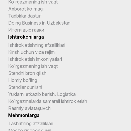
Ko`rgazmaning ish vaqti
Axborot ko`magi
Tadbirlar dasturi
Doing Business in Uzbekistan
Итоги выставки
Ishtirokchilarga
Ishtirok etishning afzalliklari
Kirish uchun viza rejimi
Ishtirok etish imkoniyatlari
Ko`rgazmaning ish vaqti
Stendni bron qilish
Homiy bo'ling
Stendlar qurilishi
Yuklarni etkazib berish. Logistika
Ko`rgazmalarda samarali ishtirok etish
Rasmiy aviataşuvchi
Mehmonlarga
Tashrifning afzalliklari
Место проведения