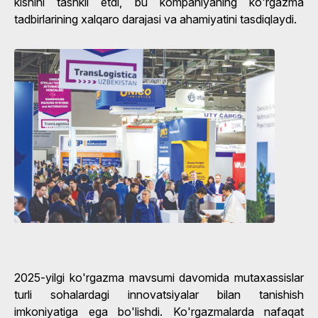
kishini tashkil etdi, bu kompaniyaning ko'rgazma
tadbirlarining xalqaro darajasi va ahamiyatini tasdiqlaydi.
2025-yilgi ko'rgazma mavsumi davomida mutaxassislar
turli sohalardagi innovatsiyalar bilan tanishish
imkoniyatiga ega bo'lishdi. Ko'rgazmalarda nafaqat