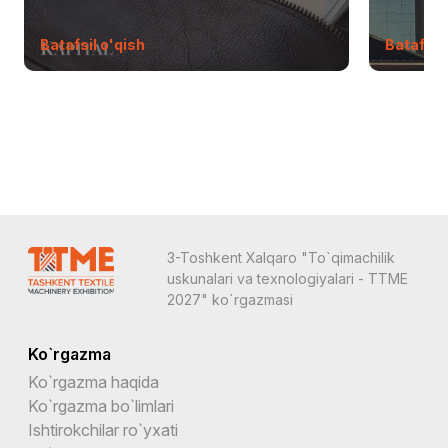
Batafsil o'qish
Batafsil 
3-Toshkent Xalqaro "To`qimachilik
uskunalari va texnologiyalari - TTME
2027" ko`rgazmasi
Ko`rgazma
Ko`rgazma haqida
Ko`rgazma bo`limlari
Ishtirokchilar ro`yxati