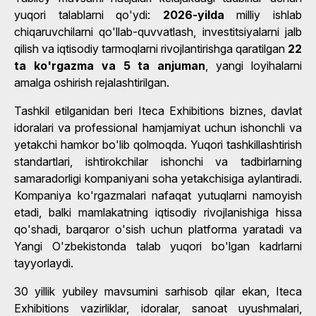
yuqori talablarni qo'ydi:
2026-yilda
milliy ishlab
chiqaruvchilarni qo'llab-quvvatlash, investitsiyalarni jalb
qilish va iqtisodiy tarmoqlarni rivojlantirishga qaratilgan
22
ta ko'rgazma va 5 ta anjuman
, yangi loyihalarni
amalga oshirish rejalashtirilgan.
Tashkil etilganidan beri Iteca Exhibitions biznes, davlat
idoralari va professional hamjamiyat uchun ishonchli va
yetakchi hamkor bo'lib qolmoqda. Yuqori tashkillashtirish
standartlari, ishtirokchilar ishonchi va tadbirlarning
samaradorligi kompaniyani soha yetakchisiga aylantiradi.
Kompaniya ko'rgazmalari nafaqat yutuqlarni namoyish
etadi, balki mamlakatning iqtisodiy rivojlanishiga hissa
qo'shadi, barqaror o'sish uchun platforma yaratadi va
Yangi O'zbekistonda talab yuqori bo'lgan kadrlarni
tayyorlaydi.
30 yillik yubiley mavsumini sarhisob qilar ekan, Iteca
Exhibitions vazirliklar, idoralar, sanoat uyushmalari,