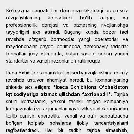
Ko'rgazma sanoati har doim mamlakatdagi progressiv
o'zgarishlarning ko'rsatkichi bo'lib kelgan, va
professionallik darajasi va biznesning rivojlanishga
tayyorligini aks ettiradi. Bugungi kunda bozor faol
ravishda o'zgarib bormoqda: yangi operatorlar va
maydonchalar paydo bo'lmoqda, zamonaviy tadbirlar
formatlari joriy etilmoqda, butun sanoat uchun yuqori
standartlar va yangi mezonlar o'rnatilmoqda.
Iteca Exhibitions mamlakat iqtisodiy rivojlanishiga doimiy
ravishda ustuvor ahamiyat beradi, bu kompaniyaning
shiorida aks etilgan:
"Iteca Exhibitions O'zbekiston
iqtisodiyotiga xizmat qilishdan faxrlanadi!"
. Tajriba
shuni ko'rsatadiki, yaxshi tashkil etilgan kompaniya
ko'rgazmalari va anjumanlari xavfsizlik va elektronikadan
tortib qurilish, energetika, yengil va og'ir sanoatgacha
bo'lgan ko'plab sohalarda ijobiy tendentsiyalarni
rag'batlantiradi. Har bir tadbir tajriba almashish,