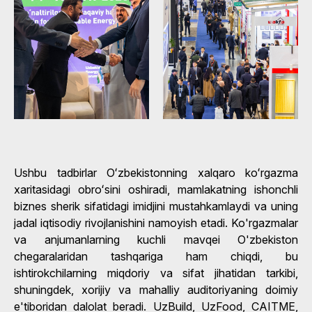
Ushbu tadbirlar Oʻzbekistonning xalqaro koʻrgazma
xaritasidagi obroʻsini oshiradi, mamlakatning ishonchli
biznes sherik sifatidagi imidjini mustahkamlaydi va uning
jadal iqtisodiy rivojlanishini namoyish etadi. Ko'rgazmalar
va anjumanlarning kuchli mavqei O'zbekiston
chegaralaridan tashqariga ham chiqdi, bu
ishtirokchilarning miqdoriy va sifat jihatidan tarkibi,
shuningdek, xorijiy va mahalliy auditoriyaning doimiy
e'tiboridan dalolat beradi. UzBuild, UzFood, CAITME,