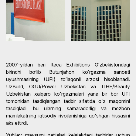
2007-yildan beri Iteca Exhibitions Oʻzbekistondagi
birinchi bo’lib Butunjahon koʻrgazma sanoati
uyushmasining (UFI) toʻlaqonli aʼzosi hisoblanadi.
UzBuild, OGU/Power Uzbekistan va TIHE/Beauty
Uzbekistan xalqaro ko'rgazmalari yana bir bor UFI
tomonidan tasdiqlangan tadbir sifatida o'z maqomini
tasdiqladi, bu ularning samaradorligi va mezbon
mamlakatning iqtisodiy rivojlanishiga qo'shgan hissasini
aks ettirdi.
Yubiley mavsumi natijalari kelajakdagi tadbirlar uchun