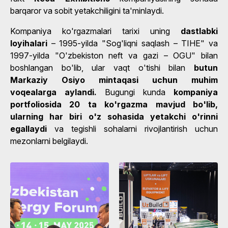
barqaror va sobit yetakchiligini ta'minlaydi.
Kompaniya ko'rgazmalari tarixi uning
dastlabki
loyihalari
– 1995-yilda "Sog'liqni saqlash – TIHE" va
1997-yilda "O'zbekiston neft va gazi – OGU" bilan
boshlangan bo'lib, ular vaqt o'tishi bilan
butun
Markaziy Osiyo mintaqasi uchun muhim
voqealarga aylandi.
Bugungi kunda
kompaniya
portfoliosida 20 ta ko'rgazma mavjud bo'lib,
ularning har biri o'z sohasida yetakchi o'rinni
egallaydi
va tegishli sohalarni rivojlantirish uchun
mezonlarni belgilaydi.