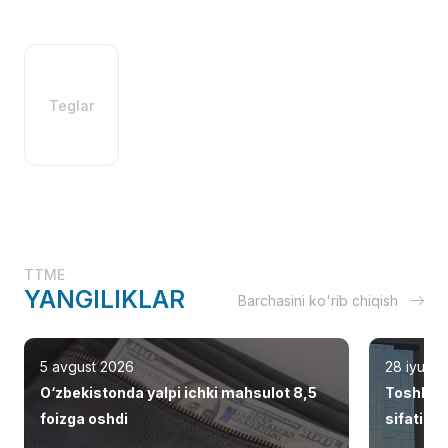
Teglar
TTME
YANGILIKLAR
Barchasini ko'rib chiqish
5 avgust 2026
28 iyul 2
O‘zbekistonda yalpi ichki mahsulot 8,5
Toshken
foizga oshdi
sifatid