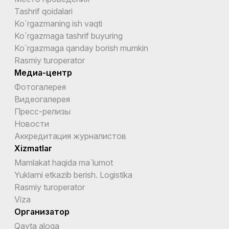
Tashrif qoidalari
Ko`rgazmaning ish vaqti
Ko`rgazmaga tashrif buyuring
Ko`rgazmaga qanday borish mumkin
Rasmiy turoperator
Медиа-центр
Фотогалерея
Видеогалерея
Пресс-релизы
Новости
Аккредитация журналистов
Xizmatlar
Mamlakat haqida ma`lumot
Yuklarni etkazib berish. Logistika
Rasmiy turoperator
Viza
Организатор
Qayta aloqa