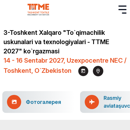
3-Toshkent Xalqaro "To`qimachilik
uskunalari va texnologiyalari - TTME
2027" ko`rgazmasi
14 - 16 Sentabr 2027, Uzexpocentre NEC /
Toshkent, O`zbekiston
Rasmiy
Фотогалерея
aviataşuvc