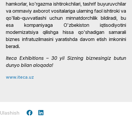
hamkorlar, ko'rgazma ishtirokchilari, tashrif buyuruvchilar
va ommaviy axborot vositalariga ularning faol ishtiroki va
qo'llab-quvvatlashi uchun minnatdorchilik bildiradi, bu
esa kompaniyaga O'zbekiston iqtisodiyotini
modernizatsiya qilishga hissa qo'shadigan samarali
biznes infratuzilmasini yaratishda davom etish imkonini
beradi.
Iteca Exhibitions – 30 yil Sizning biznesingiz butun
dunyo bilan aloqada!
www.iteca.uz
Ulashish