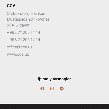
CCA
O'zbekiston, Toshkent,
Mustaqillik shoh ko'chasi,
59A 3-qavat
+998 71 205 14 14
+998 71 205 14 14
office@cca.uz
www.cca.uz
Ijtimoiy tarmoqlar