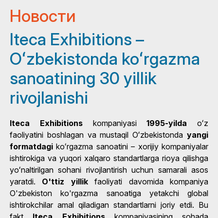
Новости
Iteca Exhibitions –
Oʻzbekistonda koʻrgazma
sanoatining 30 yillik
rivojlanishi
Iteca Exhibitions
kompaniyasi
1995-yilda
oʻz
faoliyatini boshlagan va mustaqil Oʻzbekistonda
yangi
formatdagi
koʻrgazma sanoatini – xorijiy kompaniyalar
ishtirokiga va yuqori xalqaro standartlarga rioya qilishga
yoʻnaltirilgan sohani rivojlantirish uchun samarali asos
yaratdi.
O'ttiz yillik
faoliyati davomida kompaniya
O'zbekiston ko'rgazma sanoatiga yetakchi global
ishtirokchilar amal qiladigan standartlarni joriy etdi. Bu
fakt
Iteca Exhibitions
kompaniyasining sohada