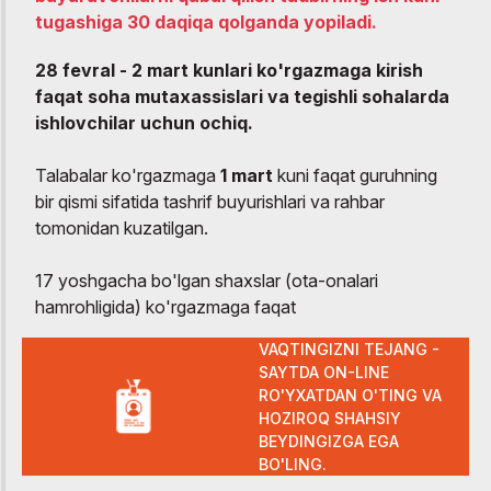
tugashiga 30 daqiqa qolganda yopiladi.
28 fevral - 2 mart kunlari ko'rgazmaga kirish
faqat soha mutaxassislari va tegishli sohalarda
ishlovchilar uchun ochiq.
Talabalar ko'rgazmaga
1 mart
kuni faqat guruhning
bir qismi sifatida tashrif buyurishlari va rahbar
tomonidan kuzatilgan.
17 yoshgacha bo'lgan shaxslar (ota-onalari
hamrohligida) ko'rgazmaga faqat
VAQTINGIZNI TEJANG -
SAYTDA ON-LINE
RO'YXATDAN O'TING VA
HOZIROQ SHAHSIY
BEYDINGIZGA EGA
BO'LING.