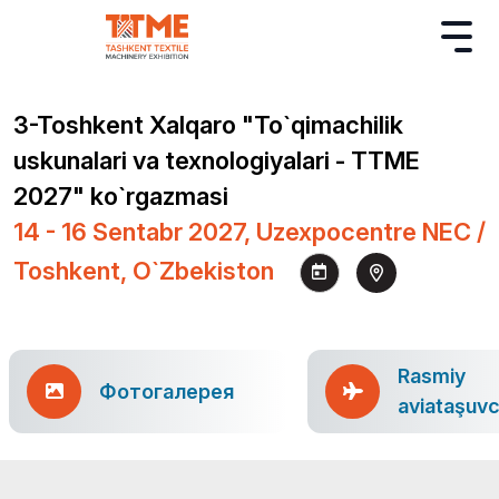
3-Toshkent Xalqaro "To`qimachilik
uskunalari va texnologiyalari - TTME
2027" ko`rgazmasi
14 - 16 Sentabr 2027, Uzexpocentre NEC /
Toshkent, O`zbekiston
Rasmiy
Фотогалерея
aviataşuvc