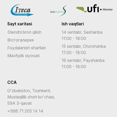
Sayt xaritasi
Ish vaqtlari
Stendni bron qilish
14 sentabr, Seshanba
11:00 - 18:00
Фотогалерея
15 sentabr, Chorshanba
Foydalanish shartlari
11:00 - 18:00
Maxfiylik siyosati
16 sentabr, Payshanba
11:00 - 18:00
CCA
O'zbekiston, Toshkent,
Mustaqillik shoh ko'chasi,
59A 3-qavat
+998 71 205 14 14