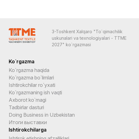
3-Toshkent Xalqaro "To`qimachilik
uskunalari va texnologiyalari - TTME
2027" ko`rgazmasi
Ko`rgazma
Ko`rgazma haqida
Ko`rgazma bo`limlari
Ishtirokchilar ro`yxati
Ko`rgazmaning ish vaqti
Axborot ko`magi
Tadbirlar dasturi
Doing Business in Uzbekistan
Итоги выставки
Ishtirokchilarga
Ishtirok etishning afzalliklari