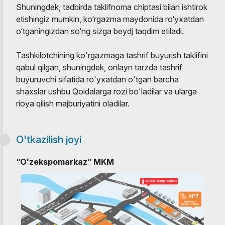
Shuningdek, tadbirda taklifnoma chiptasi bilan ishtirok
etishingiz mumkin, ko‘rgazma maydonida ro‘yxatdan
o‘tganingizdan so‘ng sizga beydj taqdim etiladi.
Tashkilotchining ko'rgazmaga tashrif buyurish taklifini
qabul qilgan, shuningdek, onlayn tarzda tashrif
buyuruvchi sifatida ro'yxatdan o'tgan barcha
shaxslar ushbu Qoidalarga rozi bo'ladilar va ularga
rioya qilish majburiyatini oladilar.
O'tkazilish joyi
“Oʻzekspomarkaz” MKM