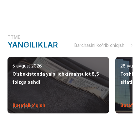
TTME
YANGILIKLAR
Barchasini ko'rib chiqish
5 avgust 2026
28 iyul 2
O‘zbekistonda yalpi ichki mahsulot 8,5
Toshken
foizga oshdi
sifatid
Batafsil o'qish
Batafsil 