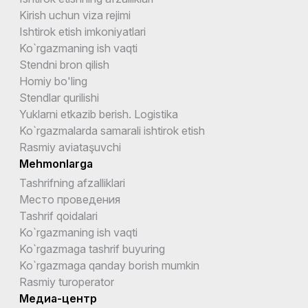
Kirish uchun viza rejimi
Ishtirok etish imkoniyatlari
Ko`rgazmaning ish vaqti
Stendni bron qilish
Homiy bo'ling
Stendlar qurilishi
Yuklarni etkazib berish. Logistika
Ko`rgazmalarda samarali ishtirok etish
Rasmiy aviataşuvchi
Mehmonlarga
Tashrifning afzalliklari
Место проведения
Tashrif qoidalari
Ko`rgazmaning ish vaqti
Ko`rgazmaga tashrif buyuring
Ko`rgazmaga qanday borish mumkin
Rasmiy turoperator
Медиа-центр