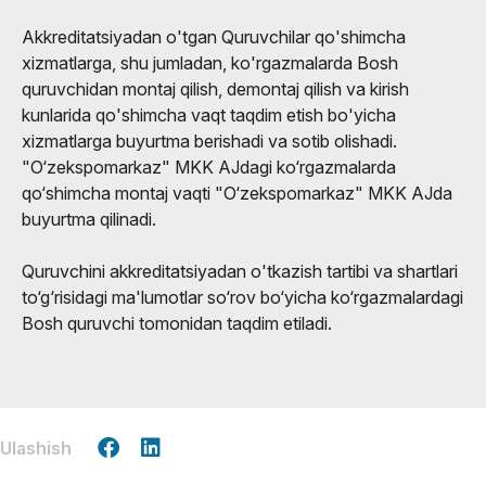
Akkreditatsiyadan o'tgan Quruvchilar qo'shimcha
xizmatlarga, shu jumladan, ko'rgazmalarda Bosh
quruvchidan montaj qilish, demontaj qilish va kirish
kunlarida qo'shimcha vaqt taqdim etish bo'yicha
xizmatlarga buyurtma berishadi va sotib olishadi.
"O‘zekspomarkaz" MKK AJdagi ko‘rgazmalarda
qo‘shimcha montaj vaqti "O‘zekspomarkaz" MKK AJda
buyurtma qilinadi.
Quruvchini akkreditatsiyadan o'tkazish tartibi va shartlari
to‘g‘risidagi ma'lumotlar so‘rov bo‘yicha ko‘rgazmalardagi
Bosh quruvchi tomonidan taqdim etiladi.
Ulashish