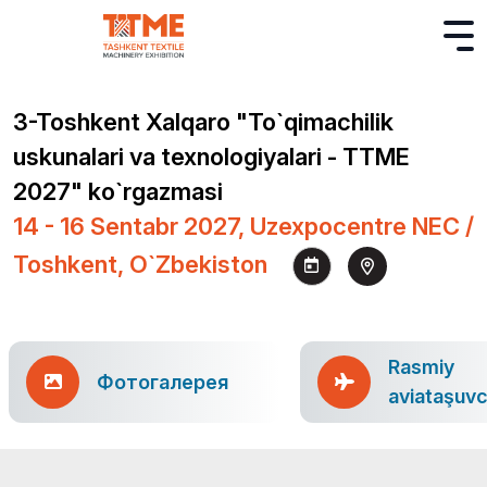
3-Toshkent Xalqaro "To`qimachilik
uskunalari va texnologiyalari - TTME
2027" ko`rgazmasi
14 - 16 Sentabr 2027, Uzexpocentre NEC /
Toshkent, O`zbekiston
Rasmiy
Фотогалерея
aviataşuvc