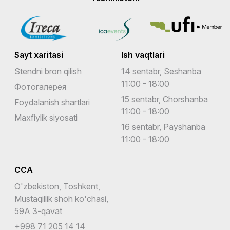
Sayt xaritasi
Ish vaqtlari
Stendni bron qilish
14 sentabr, Seshanba
11:00 - 18:00
Фотогалерея
15 sentabr, Chorshanba
Foydalanish shartlari
11:00 - 18:00
Maxfiylik siyosati
16 sentabr, Payshanba
11:00 - 18:00
CCA
O'zbekiston, Toshkent,
Mustaqillik shoh ko'chasi,
59A 3-qavat
+998 71 205 14 14