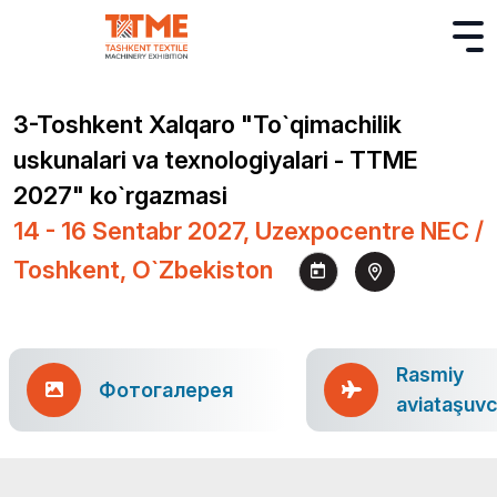
3-Toshkent Xalqaro "To`qimachilik
uskunalari va texnologiyalari - TTME
2027" ko`rgazmasi
14 - 16 Sentabr 2027, Uzexpocentre NEC /
Toshkent, O`zbekiston
Rasmiy
Фотогалерея
aviataşuvc