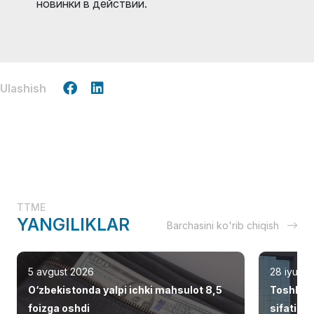
новинки в действии.
Ulashish
TTME
YANGILIKLAR
Barchasini ko'rib chiqish
5 avgust 2026
28 iyul 2
O‘zbekistonda yalpi ichki mahsulot 8,5
Toshken
foizga oshdi
sifatid