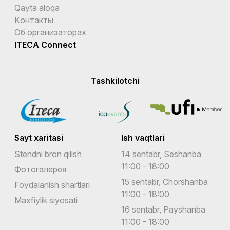
Qayta aloqa
Kонтакты
Об организаторах
ITECA Connect
Tashkilotchi
Sayt xaritasi
Ish vaqtlari
Stendni bron qilish
14 sentabr, Seshanba
11:00 - 18:00
Фотогалерея
15 sentabr, Chorshanba
Foydalanish shartlari
11:00 - 18:00
Maxfiylik siyosati
16 sentabr, Payshanba
11:00 - 18:00