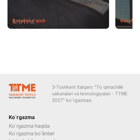
Batafsil o'qish
Batafsil 
3-Toshkent Xalqaro "To`qimachilik
uskunalari va texnologiyalari - TTME
2027" ko`rgazmasi
Ko`rgazma
Ko`rgazma haqida
Ko`rgazma bo`limlari