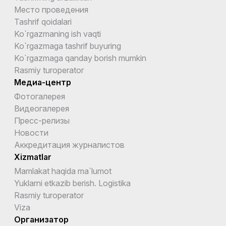
Место проведения
Tashrif qoidalari
Ko`rgazmaning ish vaqti
Ko`rgazmaga tashrif buyuring
Ko`rgazmaga qanday borish mumkin
Rasmiy turoperator
Медиа-центр
Фотогалерея
Видеогалерея
Пресс-релизы
Новости
Аккредитация журналистов
Xizmatlar
Mamlakat haqida ma`lumot
Yuklarni etkazib berish. Logistika
Rasmiy turoperator
Viza
Организатор