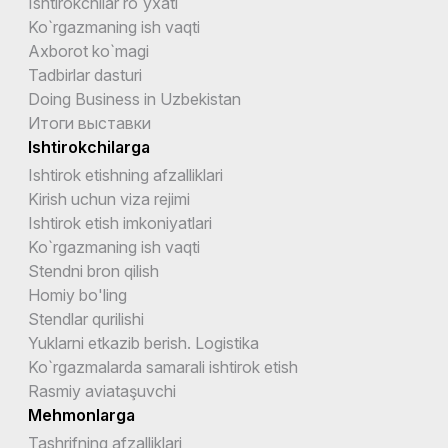
Ishtirokchilar ro`yxati
Ko`rgazmaning ish vaqti
Axborot ko`magi
Tadbirlar dasturi
Doing Business in Uzbekistan
Итоги выставки
Ishtirokchilarga
Ishtirok etishning afzalliklari
Kirish uchun viza rejimi
Ishtirok etish imkoniyatlari
Ko`rgazmaning ish vaqti
Stendni bron qilish
Homiy bo'ling
Stendlar qurilishi
Yuklarni etkazib berish. Logistika
Ko`rgazmalarda samarali ishtirok etish
Rasmiy aviataşuvchi
Mehmonlarga
Tashrifning afzalliklari