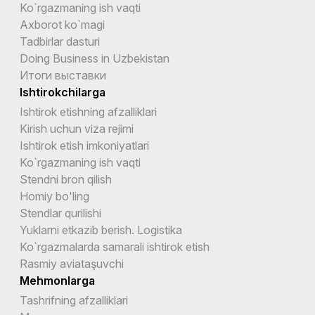
Ko`rgazmaning ish vaqti
Axborot ko`magi
Tadbirlar dasturi
Doing Business in Uzbekistan
Итоги выставки
Ishtirokchilarga
Ishtirok etishning afzalliklari
Kirish uchun viza rejimi
Ishtirok etish imkoniyatlari
Ko`rgazmaning ish vaqti
Stendni bron qilish
Homiy bo'ling
Stendlar qurilishi
Yuklarni etkazib berish. Logistika
Ko`rgazmalarda samarali ishtirok etish
Rasmiy aviataşuvchi
Mehmonlarga
Tashrifning afzalliklari