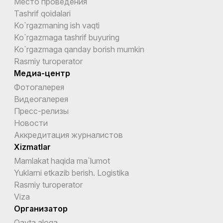
Место проведения
Tashrif qoidalari
Ko`rgazmaning ish vaqti
Ko`rgazmaga tashrif buyuring
Ko`rgazmaga qanday borish mumkin
Rasmiy turoperator
Медиа-центр
Фотогалерея
Видеогалерея
Пресс-релизы
Новости
Аккредитация журналистов
Xizmatlar
Mamlakat haqida ma`lumot
Yuklarni etkazib berish. Logistika
Rasmiy turoperator
Viza
Организатор
Qayta aloqa