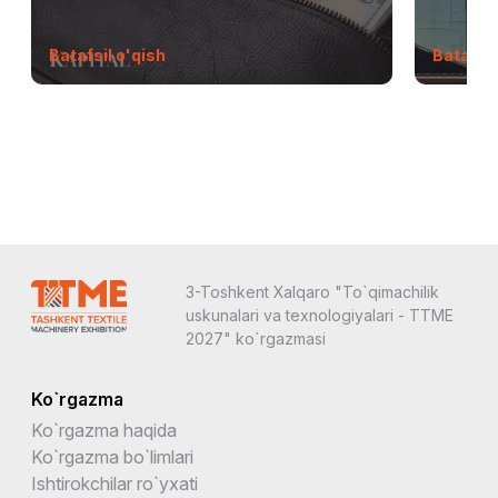
Batafsil o'qish
Batafsil
3-Toshkent Xalqaro "To`qimachilik
uskunalari va texnologiyalari - TTME
2027" ko`rgazmasi
Ko`rgazma
Ko`rgazma haqida
Ko`rgazma bo`limlari
Ishtirokchilar ro`yxati