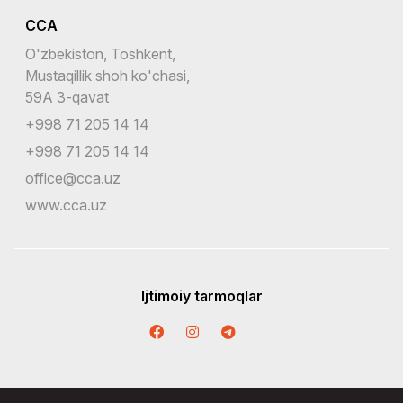
CCA
O'zbekiston, Toshkent,
Mustaqillik shoh ko'chasi,
59A 3-qavat
+998 71 205 14 14
+998 71 205 14 14
office@cca.uz
www.cca.uz
Ijtimoiy tarmoqlar