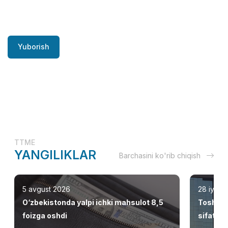
Yuborish
TTME
YANGILIKLAR
Barchasini ko'rib chiqish
5 avgust 2026
28 iyul 
O‘zbekistonda yalpi ichki mahsulot 8,5
Toshken
foizga oshdi
sifatid