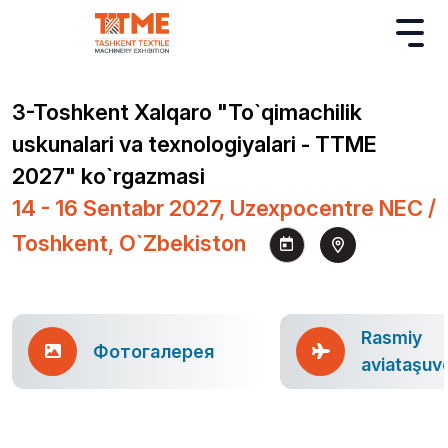
3-Toshkent Xalqaro "To`qimachilik
uskunalari va texnologiyalari - TTME
2027" ko`rgazmasi
14 - 16 Sentabr 2027, Uzexpocentre NEC /
Toshkent, O`zbekiston
Rasmiy
Фотогалерея
aviataşuv