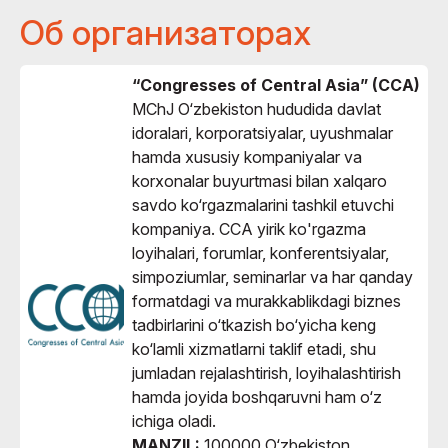
Об организаторах
“Congresses of Central Asia” (CCA)
MChJ O‘zbekiston hududida davlat
idoralari, korporatsiyalar, uyushmalar
hamda xususiy kompaniyalar va
korxonalar buyurtmasi bilan xalqaro
savdo ko‘rgazmalarini tashkil etuvchi
kompaniya. CCA yirik ko'rgazma
loyihalari, forumlar, konferentsiyalar,
simpoziumlar, seminarlar va har qanday
formatdagi va murakkablikdagi biznes
tadbirlarini o‘tkazish bo‘yicha keng
ko‘lamli xizmatlarni taklif etadi, shu
jumladan rejalashtirish, loyihalashtirish
hamda joyida boshqaruvni ham o‘z
ichiga oladi.
MANZIL:
100000 O‘zbekiston,