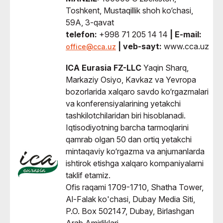
Toshkent, Mustaqillik shoh ko‘chasi,
59A, 3-qavat
telefon:
+998 71 205 14 14
| E-mail:
| veb-sayt:
www.cca.uz
office@cca.uz
ICA Eurasia FZ-LLC
Yaqin Sharq,
Markaziy Osiyo, Kavkaz va Yevropa
bozorlarida xalqaro savdo ko‘rgazmalari
va konferensiyalarining yetakchi
tashkilotchilaridan biri hisoblanadi.
Iqtisodiyotning barcha tarmoqlarini
qamrab olgan 50 dan ortiq yetakchi
mintaqaviy ko‘rgazma va anjumanlarda
ishtirok etishga xalqaro kompaniyalarni
taklif etamiz.
Ofis raqami 1709-1710, Shatha Tower,
Al-Falak ko'chasi, Dubay Media Siti,
P.O. Box 502147, Dubay, Birlashgan
Arab Amirliklari