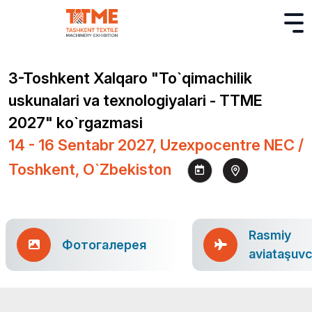
3-Toshkent Xalqaro "To`qimachilik
uskunalari va texnologiyalari - TTME
2027" ko`rgazmasi
14 - 16 Sentabr 2027, Uzexpocentre NEC /
Toshkent, O`zbekiston
Rasmiy
Фотогалерея
aviataşuvc