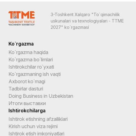
3-Toshkent Xalqaro "To`qimachilik
uskunalari va texnologiyalari - TTME
2027" ko`rgazmasi
Ko`rgazma
Ko`rgazma haqida
Ko`rgazma bo`limlari
Ishtirokchilar ro`yxati
Ko`rgazmaning ish vaqti
Axborot ko`magi
Tadbirlar dasturi
Doing Business in Uzbekistan
Итоги выставки
Ishtirokchilarga
Ishtirok etishning afzalliklari
Kirish uchun viza rejimi
Ishtirok etish imkoniyatlari