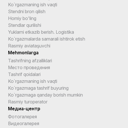
Ko`rgazmaning ish vaqti
Stendni bron qilish
Homiy bo'ling
Stendlar qurilishi
Yuklarni etkazib berish. Logistika
Ko`rgazmalarda samarali ishtirok etish
Rasmiy aviataşuvchi
Mehmonlarga
Tashrifning afzalliklari
Место проведения
Tashrif qoidalari
Ko`rgazmaning ish vaqti
Ko`rgazmaga tashrif buyuring
Ko`rgazmaga qanday borish mumkin
Rasmiy turoperator
Медиа-центр
Фотогалерея
Видеогалерея