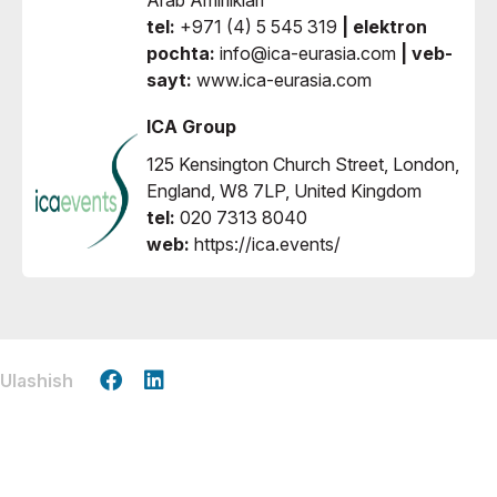
tel:
+971 (4) 5 545 319
| elektron
pochta:
info@ica-eurasia.com
| veb-
sayt:
www.ica-eurasia.com
ICA Group
125 Kensington Church Street, London,
England, W8 7LP, United Kingdom
tel:
020 7313 8040
web:
https://ica.events/
Ulashish