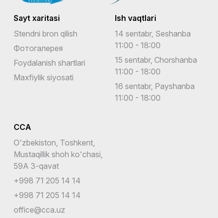
Sayt xaritasi
Ish vaqtlari
Stendni bron qilish
14 sentabr, Seshanba
11:00 - 18:00
Фотогалерея
15 sentabr, Chorshanba
Foydalanish shartlari
11:00 - 18:00
Maxfiylik siyosati
16 sentabr, Payshanba
11:00 - 18:00
CCA
O'zbekiston, Toshkent,
Mustaqillik shoh ko'chasi,
59A 3-qavat
+998 71 205 14 14
+998 71 205 14 14
office@cca.uz