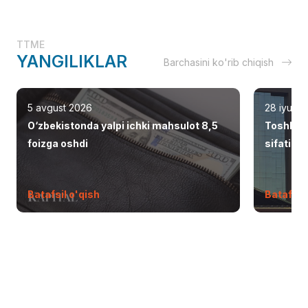
TTME
YANGILIKLAR
Barchasini ko'rib chiqish
5 avgust 2026
28 iyul 2
O‘zbekistonda yalpi ichki mahsulot 8,5
Toshken
foizga oshdi
sifatid
Batafsil o'qish
Batafsil 