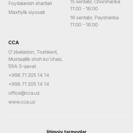
15 sentabr, Chorshanba
Foydalanish shartlari
11:00 - 18:00
Maxfiylik siyosati
16 sentabr, Payshanba
11:00 - 18:00
CCA
O'zbekiston, Toshkent,
Mustaqillik shoh ko'chasi,
59A 3-qavat
+998 71 205 14 14
+998 71 205 14 14
office@cca.uz
www.cca.uz
Ijtimoiy tarmoqlar