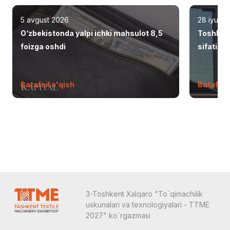
5 avgust 2026
28 iyul 2
O‘zbekistonda yalpi ichki mahsulot 8,5
Toshken
foizga oshdi
sifatid
Batafsil o'qish
Batafsil 
3-Toshkent Xalqaro "To`qimachilik
uskunalari va texnologiyalari - TTME
2027" ko`rgazmasi