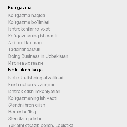
Ko`rgazma
Ko`rgazma haqida
Ko`rgazma bo`limlari
Ishtirokchilar ro`yxati
Ko`rgazmaning ish vaqti
Axborot ko`magi
Tadbirlar dasturi
Doing Business in Uzbekistan
Итоги выставки
Ishtirokchilarga
Ishtirok etishning afzalliklari
Kirish uchun viza rejimi
Ishtirok etish imkoniyatlari
Ko`rgazmaning ish vaqti
Stendni bron qilish
Homiy bo'ling
Stendlar qurilishi
Yuklarni etkazib berish. Logistika