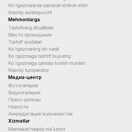
Ko`rgazmalarda samarali ishtirok etish
Rasmiy aviataşuvchi
Mehmonlarga
Tashrifning afzalliklari
Место проведения
Tashrif qoidalari
Ko`rgazmaning ish vaqti
Ko`rgazmaga tashrif buyuring
Ko`rgazmaga qanday borish mumkin
Rasmiy turoperator
Медиа-центр
Фотогалерея
Видеогалерея
Пресс-релизы
Новости
Аккредитация журналистов
Xizmatlar
Mamlakat haqida ma`lumot