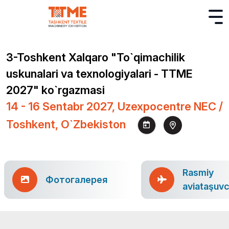
3-Toshkent Xalqaro "To`qimachilik
uskunalari va texnologiyalari - TTME
2027" ko`rgazmasi
14 - 16 Sentabr 2027, Uzexpocentre NEC /
Toshkent, O`zbekiston
Rasmiy
Фотогалерея
aviataşuvc