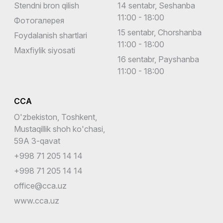
Stendni bron qilish
14 sentabr, Seshanba
11:00 - 18:00
Фотогалерея
15 sentabr, Chorshanba
Foydalanish shartlari
11:00 - 18:00
Maxfiylik siyosati
16 sentabr, Payshanba
11:00 - 18:00
CCA
O'zbekiston, Toshkent,
Mustaqillik shoh ko'chasi,
59A 3-qavat
+998 71 205 14 14
+998 71 205 14 14
office@cca.uz
www.cca.uz