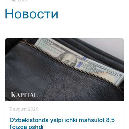
Новости
5 avgust 2026
O‘zbekistonda yalpi ichki mahsulot 8,5
foizga oshdi