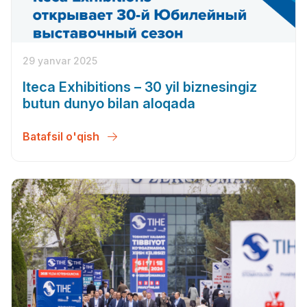
29 yanvar 2025
Iteca Exhibitions – 30 yil biznesingiz
butun dunyo bilan aloqada
Batafsil o'qish