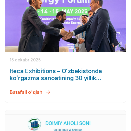
15 dekabr 2025
Iteca Exhibitions – Oʻzbekistonda
koʻrgazma sanoatining 30 yillik
rivojlanishi
Batafsil o'qish