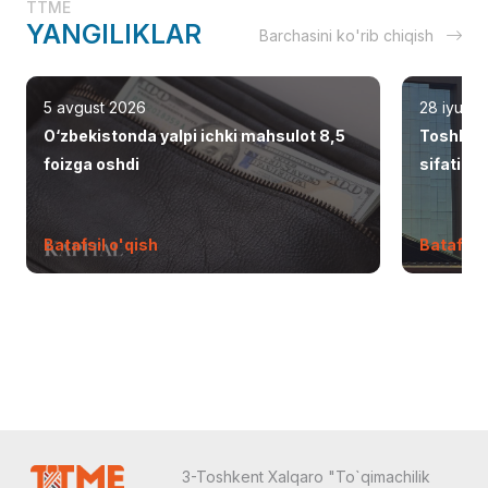
TTME
YANGILIKLAR
Barchasini ko'rib chiqish
5 avgust 2026
28 iyul 2
O‘zbekistonda yalpi ichki mahsulot 8,5
Toshken
foizga oshdi
sifatid
Batafsil o'qish
Batafsil 
3-Toshkent Xalqaro "To`qimachilik