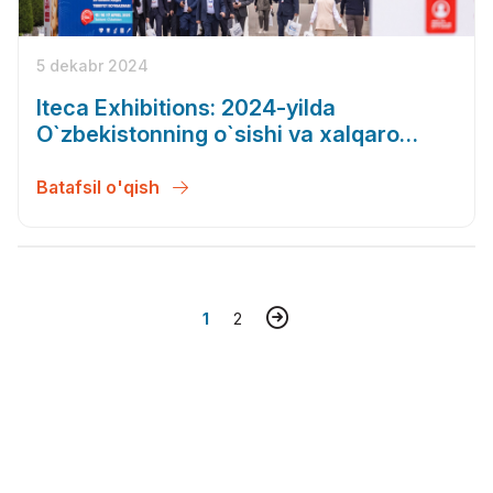
5 dekabr 2024
Iteca Exhibitions: 2024-yilda
O`zbekistonning o`sishi va xalqaro
e`tirofi drayveri
Batafsil o'qish
1
2