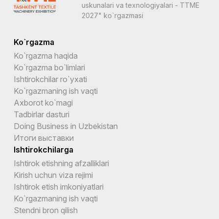
uskunalari va texnologiyalari - TTME
2027" ko`rgazmasi
Ko`rgazma
Ko`rgazma haqida
Ko`rgazma bo`limlari
Ishtirokchilar ro`yxati
Ko`rgazmaning ish vaqti
Axborot ko`magi
Tadbirlar dasturi
Doing Business in Uzbekistan
Итоги выставки
Ishtirokchilarga
Ishtirok etishning afzalliklari
Kirish uchun viza rejimi
Ishtirok etish imkoniyatlari
Ko`rgazmaning ish vaqti
Stendni bron qilish