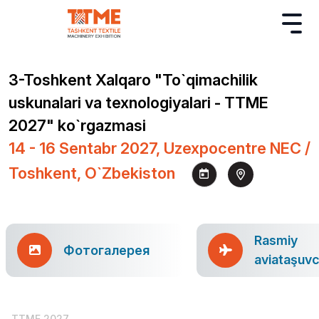
3-Toshkent Xalqaro "To`qimachilik
uskunalari va texnologiyalari - TTME
2027" ko`rgazmasi
14 - 16 Sentabr 2027, Uzexpocentre NEC /
Toshkent, O`zbekiston
Rasmiy
Фотогалерея
aviataşuvc
TTME 2027