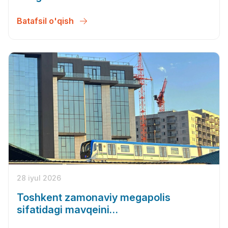
Batafsil o'qish
28 iyul 2026
Toshkent zamonaviy megapolis
sifatidagi mavqeini
mustahkamlamoqda