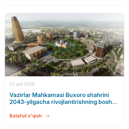
27 iyul 2026
Vazirlar Mahkamasi Buxoro shahrini
2043-yilgacha rivojlantirishning bosh
rejasini tasdiqladi
Batafsil o'qish