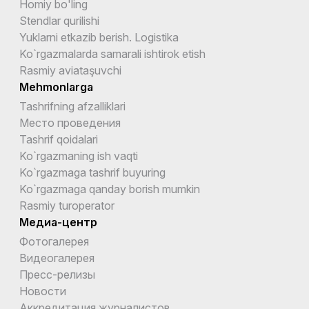
Homiy bo'ling
Stendlar qurilishi
Yuklarni etkazib berish. Logistika
Ko`rgazmalarda samarali ishtirok etish
Rasmiy aviataşuvchi
Mehmonlarga
Tashrifning afzalliklari
Место проведения
Tashrif qoidalari
Ko`rgazmaning ish vaqti
Ko`rgazmaga tashrif buyuring
Ko`rgazmaga qanday borish mumkin
Rasmiy turoperator
Медиа-центр
Фотогалерея
Видеогалерея
Пресс-релизы
Новости
Аккредитация журналистов