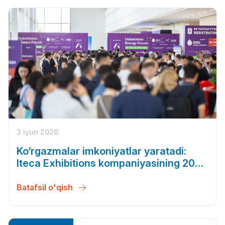
3 iyun 2026
Ko‘rgazmalar imkoniyatlar yaratadi:
Iteca Exhibitions kompaniyasining 2026
yil bahor mavsumi natijalari
Batafsil o'qish