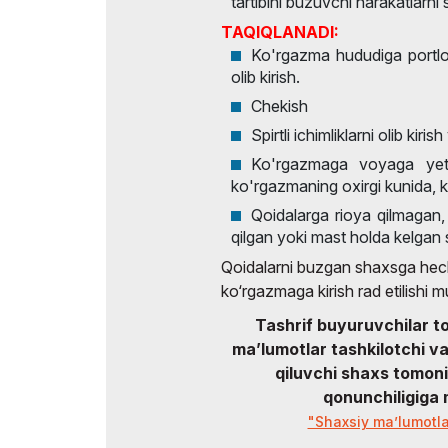
tartibini buzuvchi harakatlarni 
TAQIQLANADI:
Ko'rgazma hududiga portlo
olib kirish.
Chekish
Spirtli ichimliklarni olib kiris
Ko'rgazmaga voyaga yetm
ko'rgazmaning oxirgi kunida, k
Qoidalarga rioya qilmagan, 
qilgan yoki mast holda kelgan s
Qoidalarni buzgan shaxsga he
ko‘rgazmaga kirish rad etilishi 
Tashrif buyuruvchilar t
ma’lumotlar tashkilotchi v
qiluvchi shaxs tomon
qonunchiligiga 
"Shaxsiy ma’lumotlar