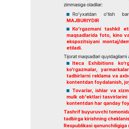
zimmasiga oladilar:
Rasmiy aviataşuvchi
Roʻyxatdan oʻtish bar
MAJBURIYDIR
Ko'rgazmani tashkil et
maqsadlarida foto, kino v
ekspozitsiyani montaj/de
etiladi.
Tijorat maqsadlari quyidagilarni 
Iteca Exhibitions ko‘r
ko‘rgazmalar, yarmarkala
tadbirlarni reklama va axb
kontentdan foydalanish, joy
Tovarlar, ishlar va xizm
mulk ob'ektlari tasvirlarin
kontentdan har qanday foy
Tashrif buyuruvchi tomonida
tadbirga kirishning cheklan
Respublikasi qonunchiligiga 