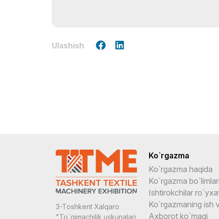
Ulashish
Ko`rgazma
Ko`rgazma haqida
Ko`rgazma bo`limlar
Ishtirokchilar ro`yxat
Ko`rgazmaning ish v
3-Toshkent Xalqaro
Axborot ko`magi
"To`qimachilik uskunalari