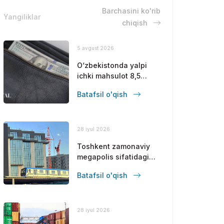
Barchasini ko'rib
Yangiliklar
chiqish
5 avgust 2026
O‘zbekistonda yalpi
ichki mahsulot 8,5
foizga oshdi
Batafsil o'qish
28 iyul 2026
Toshkent zamonaviy
megapolis sifatidagi
mavqeini
Batafsil o'qish
mustahkamlamoqda
28 iyul 2026