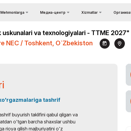
Mehmonlarga
Медиа-центр
Xizmatlar
Организа
Qayta aloqa
Mamlakat haqida ma`lumot
Фотогалерея
ashrifning afzalliklari
i
 uskunalari va texnologiyalari - TTME 2027"
Kонтакты
Yuklarni etkazib berish.
Видеогалерея
есто проведения
Logistika
re NEC / Toshkent, O`zbekiston
Об организ
Пресс-релизы
ashrif qoidalari
Rasmiy turoperator
Новости
o`rgazmaning ish vaqti
Viza
Аккредитация
o`rgazmaga tashrif
журналистов
uyuring
ri
o`rgazmaga qanday borish
umkin
 ko'rgazmalariga tashrif
asmiy turoperator
hrif buyurish taklifini qabul qilgan va
yxatdan o'tgan barcha shaxslar ushbu
ga rioya qilish majburiyatini o'z