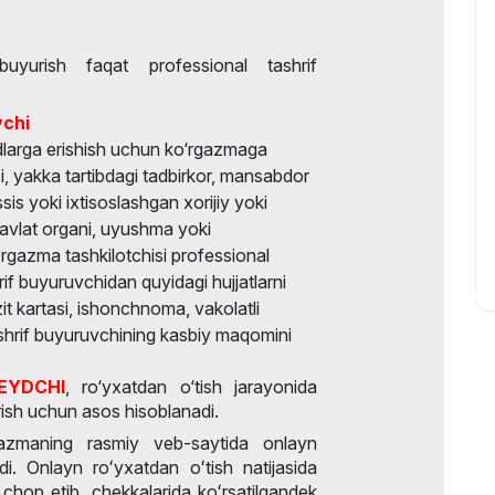
buyurish faqat professional tashrif
vchi
dlarga erishish uchun ko‘rgazmaga
i, yakka tartibdagi tadbirkor, mansabdor
is yoki ixtisoslashgan xorijiy yoki
avlat organi, uyushma yoki
'rgazma tashkilotchisi professional
f buyuruvchidan quyidagi hujjatlarni
zit kartasi, ishonchnoma, vakolatli
tashrif buyuruvchining kasbiy maqomini
EYDCHI
, ro‘yxatdan o‘tish jarayonida
irish uchun asos hisoblanadi.
azmaning rasmiy veb-saytida onlayn
adi. Onlayn roʻyxatdan oʻtish natijasida
chop etib, chekkalarida koʻrsatilgandek