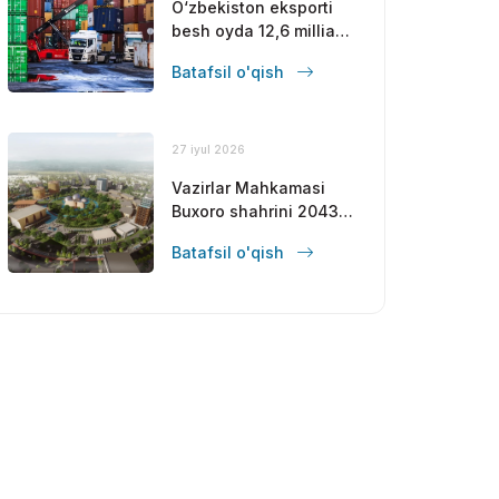
O‘zbekiston eksporti
besh oyda 12,6 milliard
dollarga yetdi
Batafsil o'qish
27 iyul 2026
Vazirlar Mahkamasi
Buxoro shahrini 2043-
yilgacha
Batafsil o'qish
rivojlantirishning bosh
rejasini tasdiqladi