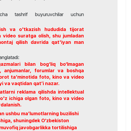
cha tashrif buyuruvchilar uchun
ish va o'tkazish hududida tijorat
a video suratga olish, shu jumladan
montaj qilish davrida qat'iyan man
anglatadi:
gazmalari bilan bog‘liq bo‘lmagan
r, anjumanlar, forumlar va boshqa
orot ta’minotida foto, kino va video
i va vaqtidan qat’i nazar.
atlarni reklama qilishda intellektual
i o'z ichiga olgan foto, kino va video
dalanish.
n ushbu ma’lumotlarning buzilishi
ishiga, shuningdek O‘zbekiston
muvofiq javobgarlikka tortilishiga