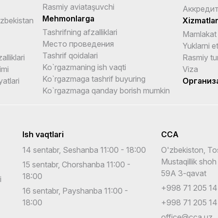
Rasmiy aviataşuvchi
Аккредит
Mehmonlarga
Uzbekistan
Xizmatla
Tashrifning afzalliklari
Mamlakat 
Место проведения
Yuklarni e
Tashrif qoidalari
alliklari
Rasmiy tu
Ko`rgazmaning ish vaqti
imi
Viza
Ko`rgazmaga tashrif buyuring
yatlari
Организ
Ko`rgazmaga qanday borish mumkin
Ish vaqtlari
CCA
14 sentabr, Seshanba 11:00 - 18:00
O'zbekiston, To
Mustaqillik shoh
15 sentabr, Chorshanba 11:00 -
59A 3-qavat
18:00
i
+998 71 205 14
16 sentabr, Payshanba 11:00 -
18:00
+998 71 205 14
office@cca.uz