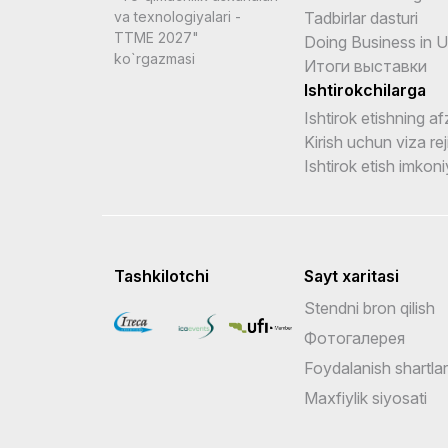
Tadbirlar dasturi
va texnologiyalari -
TTME 2027"
Doing Business in 
ko`rgazmasi
Итоги выставки
Ishtirokchilarga
Ishtirok etishning afz
Kirish uchun viza rej
Ishtirok etish imkoni
Tashkilotchi
Sayt xaritasi
Stendni bron qilish
Фотогалерея
Foydalanish shartlar
Maxfiylik siyosati