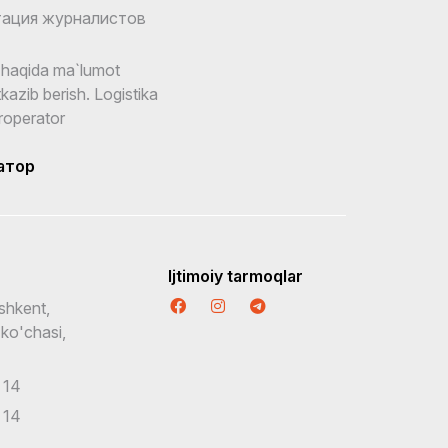
ация журналистов
r
haqida ma`lumot
tkazib berish. Logistika
roperator
атор
Ijtimoiy tarmoqlar
shkent,
 ko'chasi,
 14
 14