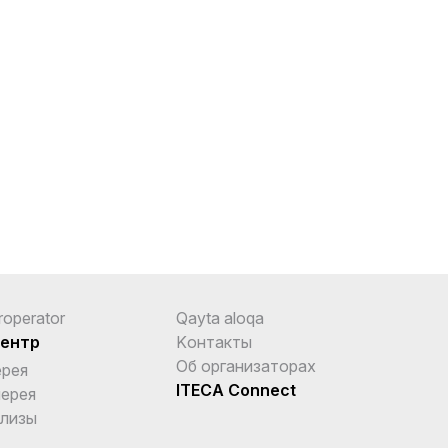
roperator
Qayta aloqa
ентр
Kонтакты
Об организаторах
ерея
ITECA Connect
ерея
елизы