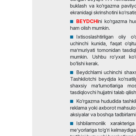
buklash va ko‘rgazma pavilyo
ekranidagi skrinshotini ko‘rsati
BEYDCHI
ni ko‘rgazma hud
ham olish mumkin.
Ixtisoslashtirilgan oliy o
uchinchi kunida, faqat o‘qit
ma’muriyati tomonidan tasdiql
mumkin. Ushbu ro‘yxat ko‘rg
bo‘lishi kerak.
Beydchlarni uchinchi shaxsl
Tashkilotchi beydjda ko‘rsati
shaxsiy ma’lumotlariga mos
tasdiqlovchi hujjatni talab qili
Ko‘rgazma hududida tashkilo
reklama yoki axborot mahsulotla
aksiyalar va boshqa tadbirlarni
Ishbilarmonlik xarakteri
me’yorlariga to‘g‘ri kelmaydiga