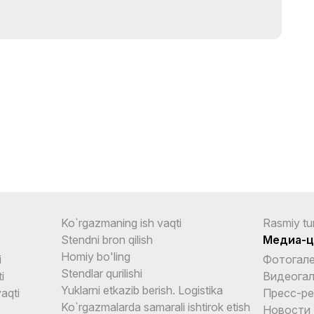
Ko`rgazmaning ish vaqti
Rasmiy tu
Stendni bron qilish
Медиа-ц
Homiy bo'ling
i
Фотогал
Stendlar qurilishi
i
Видеогал
Yuklarni etkazib berish. Logistika
aqti
Пресс-р
Ko`rgazmalarda samarali ishtirok etish
Новости