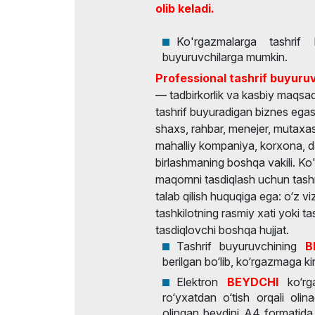
olib keladi.
Ko'rgazmalarga tashrif 
buyuruvchilarga mumkin.
Professional tashrif buyuru
— tadbirkorlik va kasbiy maqsa
tashrif buyuradigan biznes egas
shaxs, rahbar, menejer, mutaxass
mahalliy kompaniya, korxona, d
birlashmaning boshqa vakili. Ko
maqomni tasdiqlash uchun tashri
talab qilish huquqiga ega: o‘z vi
tashkilotning rasmiy xati yoki 
tasdiqlovchi boshqa hujjat.
Tashrif buyuruvchining
B
berilgan bo‘lib, ko‘rgazmaga k
Elektron
BEYDCHI
ko‘rg
ro‘yxatdan o‘tish orqali olin
olingan beydjni A4 formatida 