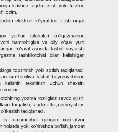
niga kirishda taqdim etish yoki telefon
sh lozim.
udida elektron ro‘yxatdan o‘tish orqali
‘quv yurtlari talabalari ko‘rgazmaning
uvchi hamrohligida va oliy o‘quv yurti
angan ro‘yxat asosida tashrif buyurishi
azma tashkilotchisi bilan kelishilgan
arga topshirish yoki sotish taqiqlanadi.
lgan ism-familiya tashrif buyuruvchining
 kelishini tekshirish uchun shaxsini
shi mumkin.
tchining yozma roziligisiz savdo qilish,
rini tarqatish, taqdimotlar, namoyishlar,
 o‘tkazish taqiqlanadi.
ga va umumqabul qilingan xulq-atvor
n holatda yoki ko‘rinishda bo‘lish, jamoat