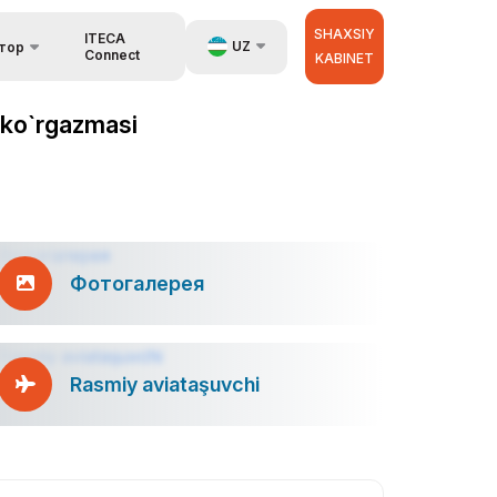
SHAXSIY
ITECA
UZ
тор
Connect
KABINET
EN
 ko`rgazmasi
RU
аторах
ZH
Фотогалерея
Rasmiy aviataşuvchi