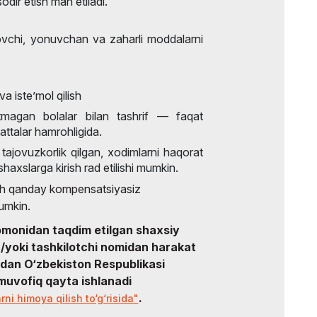
sodir etish man etiladi.
vchi, yonuvchan va zaharli moddalarni
h va iste’mol qilish
agan bolalar bilan tashrif — faqat
attalar hamrohligida.
tajovuzkorlik qilgan, xodimlarni haqorat
haxslarga kirish rad etilishi mumkin.
ch qanday kompensatsiyasiz
mumkin.
omonidan taqdim etilgan shaxsiy
a/yoki tashkilotchi nomidan harakat
idan O‘zbekiston Respublikasi
muvofiq qayta ishlanadi
.
ni himoya qilish to‘g‘risida"