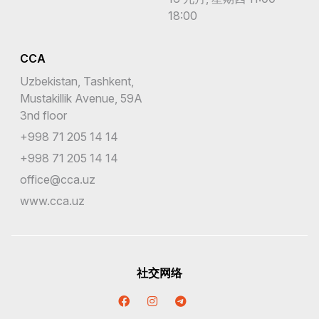
18:00
CCA
Uzbekistan, Tashkent,
Mustakillik Avenue, 59A
3nd floor
+998 71 205 14 14
+998 71 205 14 14
office@cca.uz
www.cca.uz
社交网络