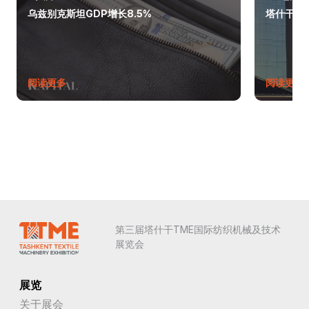
乌兹别克斯坦GDP增长8.5%
塔什干巩
阅读更多
阅读更多
第三届塔什干TME国际纺织机械及技术
展览会
展览
关于展会