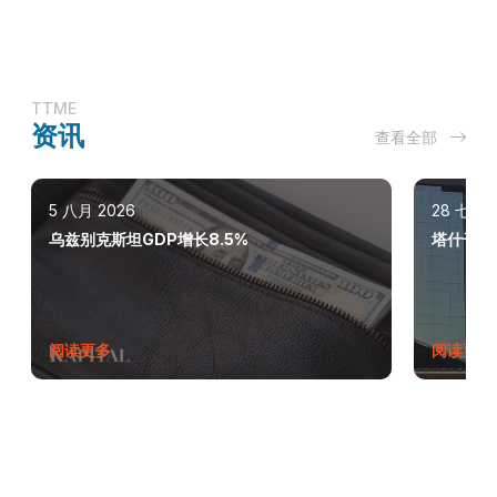
TTME
资讯
查看全部
5 八月 2026
28 七月 
乌兹别克斯坦GDP增长8.5%
塔什干巩
阅读更多
阅读更多