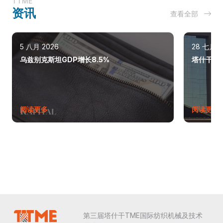
TTME
资讯
查看全部
5 八月 2026
28 七月 2
乌兹别克斯坦GDP增长8.5%
塔什干巩
阅读更多
阅读更多
第三届塔什干TME国际纺织机械及技术