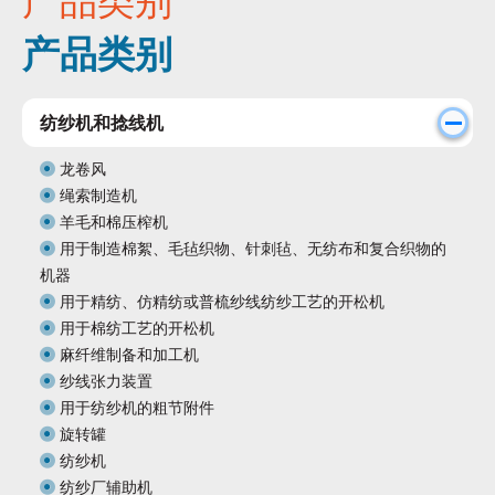
产品类别
产品类别
纺纱机和捻线机
龙卷风
绳索制造机
羊毛和棉压榨机
用于制造棉絮、毛毡织物、针刺毡、无纺布和复合织物的
机器
用于精纺、仿精纺或普梳纱线纺纱工艺的开松机
用于棉纺工艺的开松机
麻纤维制备和加工机
纱线张力装置
用于纺纱机的粗节附件
旋转罐
纺纱机
纺纱厂辅助机