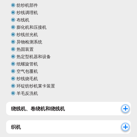
纺纱机部件
纱线调理机
布线机
膨化机和压接机
纱线丝光机
异物检测系统
热固装置
热定型机器和设备
纸螺旋管机
空气包覆机
纱线烧毛机
环锭纺纱机莱卡装置
羊毛反洗机
绕线机、卷绕机和绕线机
织机