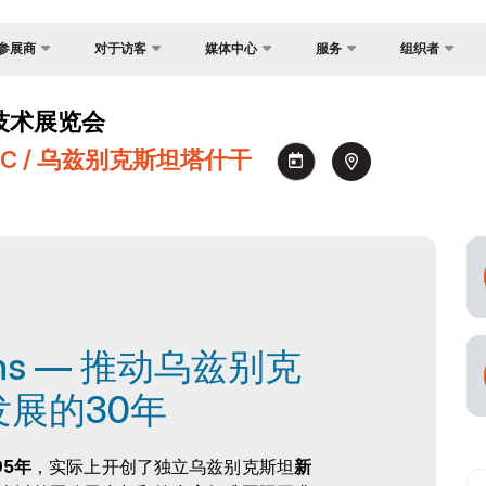
参展商
对于访客
媒体中心
服务
组织者
反馈
国家焦点
照片库
为什么访问？
展？
技术展览会
联系方式
货物与交付
视频库
场地
证制度
 NEC / 乌兹别克斯坦塔什干
关于主办方
官方旅行社
新闻稿
参观规则
会
签证
消息
工作时间
间
注册为媒体
参观展览
订
如何前往展会
助商
官方旅行社
建
itions — 推动乌兹别克
交付
展的30年
须知
95年
，实际上开创了独立乌兹别克斯坦
新
空承运商