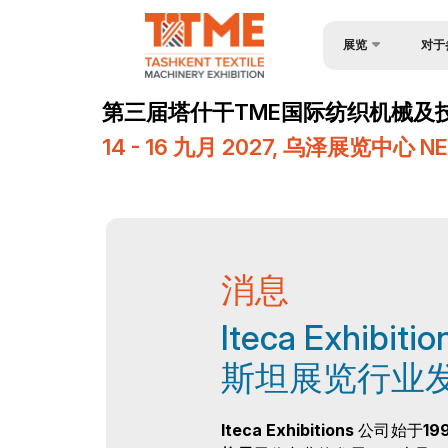
展览
对于
关于展会
为何参
第三届塔什干TME国际纺织机械及
产品类别
入境签
14 - 16 九月 2027, 乌泽展览中心
参展商名单
参与机
地点及工作时间
工作时
媒体支持
展位预
消息
活动计划
成为赞
在乌兹别克斯坦做生意
展台搭
Iteca Exhib
展后结果
货物与
斯坦展览行业发
参展商
Iteca Exhibitions
公司始于
19
官方航