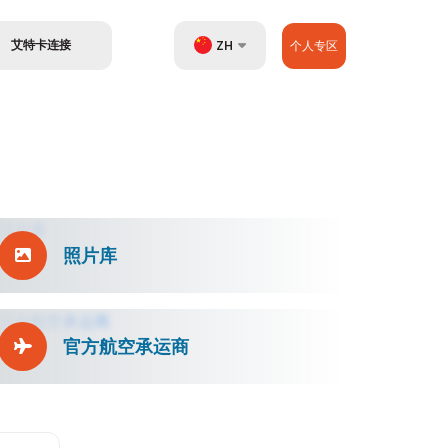
艾特卡连接
ZH
个人专区
UZ
EN
RU
照片库
官方航空承运商