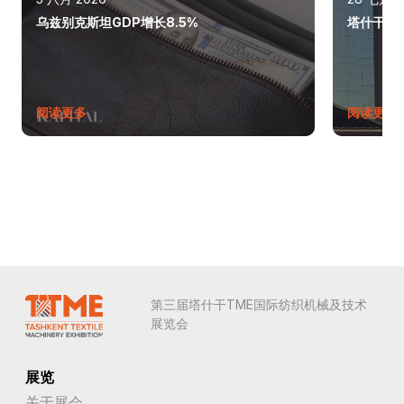
乌兹别克斯坦GDP增长8.5%
塔什干巩
阅读更多
阅读更多
第三届塔什干TME国际纺织机械及技术
展览会
展览
关于展会