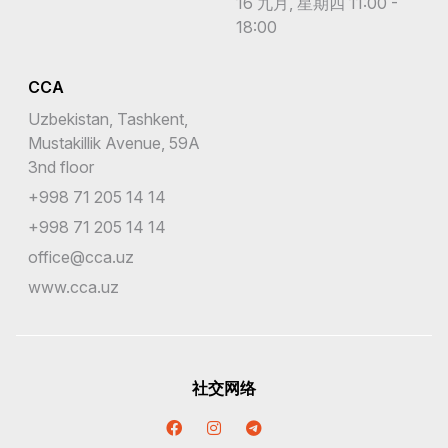
16 九月, 星期四 11:00 -
18:00
CCA
Uzbekistan, Tashkent,
Mustakillik Avenue, 59A
3nd floor
+998 71 205 14 14
+998 71 205 14 14
office@cca.uz
www.cca.uz
社交网络