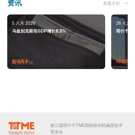
资讯
查看全部
5 八月 2026
28 七月 2
乌兹别克斯坦GDP增长8.5%
塔什干巩
阅读更多
阅读更多
第三届塔什干TME国际纺织机械及技术
展览会