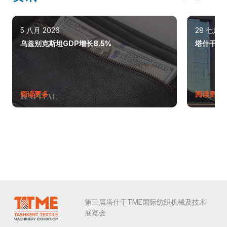
5 八月 2026
28 七月 2
乌兹别克斯坦GDP增长8.5%
塔什干巩
阅读更多
阅读更多
第三届塔什干TME国际纺织机械及技术
展览会