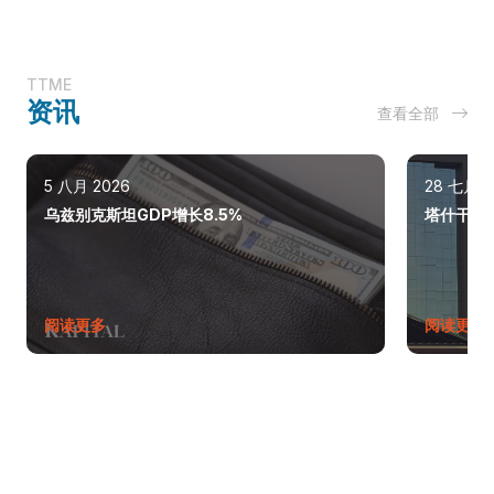
TTME
资讯
查看全部
5 八月 2026
28 七月 2
乌兹别克斯坦GDP增长8.5%
塔什干巩
阅读更多
阅读更多