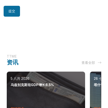
提交
TTME
资讯
查看全部
5 八月 2026
28 七月 
乌兹别克斯坦GDP增长8.5%
塔什干巩