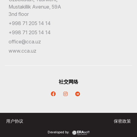
Mustakillik Avenue, 59A
3nd floor
+998 71 205 14 14
+998 71 205 14 14
office@cca.uz
www.cca.uz
社交网络
用户协议
保密政策
Developed by: