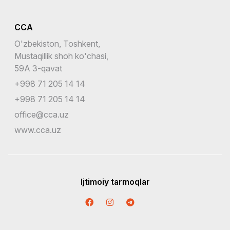
CCA
O'zbekiston, Toshkent,
Mustaqillik shoh ko'chasi,
59A 3-qavat
+998 71 205 14 14
+998 71 205 14 14
office@cca.uz
www.cca.uz
Ijtimoiy tarmoqlar