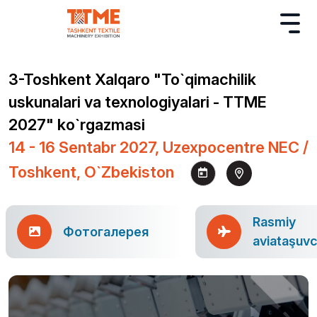
3-Toshkent Xalqaro "To`qimachilik
uskunalari va texnologiyalari - TTME
2027" ko`rgazmasi
14 - 16 Sentabr 2027, Uzexpocentre NEC /
Toshkent, O`zbekiston
Rasmiy
Фотогалерея
aviataşuvc