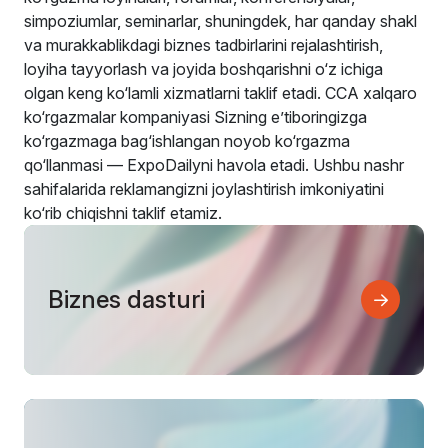
simpoziumlar, seminarlar, shuningdek, har qanday shakl
va murakkablikdagi biznes tadbirlarini rejalashtirish,
loyiha tayyorlash va joyida boshqarishni o‘z ichiga
olgan keng ko‘lamli xizmatlarni taklif etadi. CCA xalqaro
ko‘rgazmalar kompaniyasi Sizning e’tiboringizga
ko‘rgazmaga bag‘ishlangan noyob ko‘rgazma
qo‘llanmasi — ExpoDailyni havola etadi. Ushbu nashr
sahifalarida reklamangizni joylashtirish imkoniyatini
ko‘rib chiqishni taklif etamiz.
Biznes dasturi