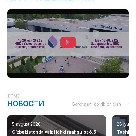
TTME
НОВОСТИ
Barchasini ko'rib chiqish
5 avgust 2026
28 iyul 2
O‘zbekistonda yalpi ichki mahsulot 8,5
Toshken