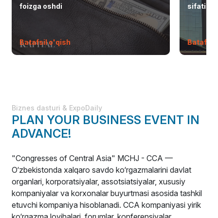
foizga oshdi
sifatid
Batafsil o'qish
Batafsil 
Biznes dasturi & ExpoDaily
PLAN YOUR BUSINESS EVENT IN
ADVANCE!
"Congresses of Central Asia" MCHJ - CCA —
O‘zbekistonda xalqaro savdo ko‘rgazmalarini davlat
organlari, korporatsiyalar, assotsiatsiyalar, xususiy
kompaniyalar va korxonalar buyurtmasi asosida tashkil
etuvchi kompaniya hisoblanadi. CCA kompaniyasi yirik
ko‘rgazma loyihalari, forumlar, konferensiyalar,