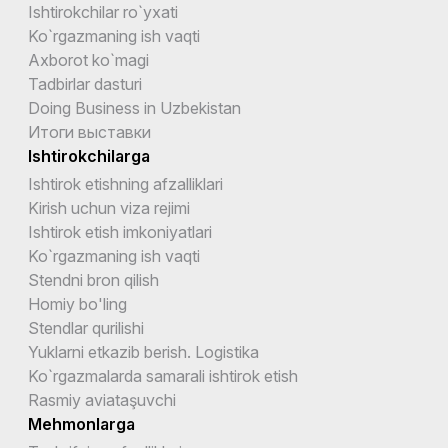
Ishtirokchilar ro`yxati
Ko`rgazmaning ish vaqti
Axborot ko`magi
Tadbirlar dasturi
Doing Business in Uzbekistan
Итоги выставки
Ishtirokchilarga
Ishtirok etishning afzalliklari
Kirish uchun viza rejimi
Ishtirok etish imkoniyatlari
Ko`rgazmaning ish vaqti
Stendni bron qilish
Homiy bo'ling
Stendlar qurilishi
Yuklarni etkazib berish. Logistika
Ko`rgazmalarda samarali ishtirok etish
Rasmiy aviataşuvchi
Mehmonlarga