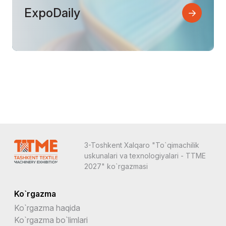
ExpoDaily
3-Toshkent Xalqaro "To`qimachilik
uskunalari va texnologiyalari - TTME
2027" ko`rgazmasi
Ko`rgazma
Ko`rgazma haqida
Ko`rgazma bo`limlari