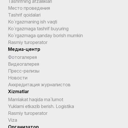
Tashrifning afzalliklari
Место проведения
Tashrif qoidalari
Ko`rgazmaning ish vaqti
Ko`rgazmaga tashrif buyuring
Ko`rgazmaga qanday borish mumkin
Rasmiy turoperator
Медиа-центр
Фотогалерея
Видеогалерея
Пресс-релизы
Новости
Аккредитация журналистов
Xizmatlar
Mamlakat haqida ma`lumot
Yuklarni etkazib berish. Logistika
Rasmiy turoperator
Viza
Организатор