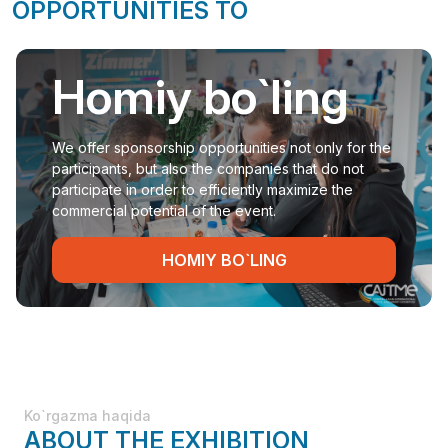
OPPORTUNITIES TO
Homiy bo`ling
We offer sponsorship opportunities not only for the
participants, but also the companies that do not
participate in order to efficiently maximize the
commercial potential of the event.
HOMIY BO`LING
Ko`rgazma haqida
ABOUT THE EXHIBITION